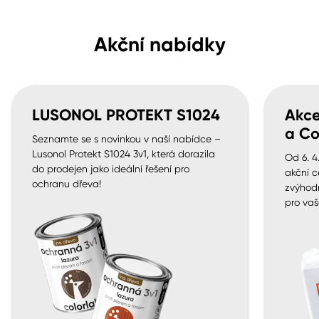
Akční nabídky
LUSONOL PROTEKT S1024
Akce
a Co
Seznamte se s novinkou v naší nabídce –
Lusonol Protekt S1024 3v1, která dorazila
Od 6. 4
do prodejen jako ideální řešení pro
akční c
ochranu dřeva!
zvýhod
pro vaš