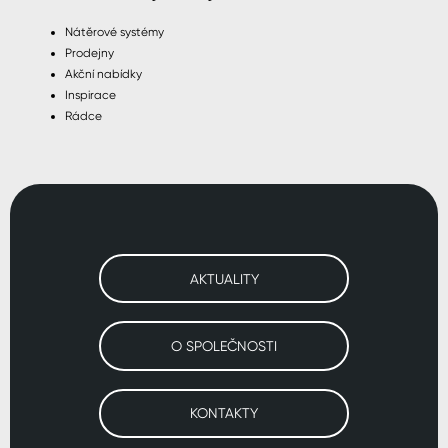
Nátěrové systémy
Prodejny
Akční nabídky
Inspirace
Rádce
AKTUALITY
O SPOLEČNOSTI
KONTAKTY