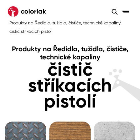
Sortiment
Produkty na Ředidla, tužidla, čističe, technické kapaliny
Sortiment
Tónovací systémy
čistič stříkacích pistolí
Nátěrové
Maloobchod
Velkoobchod
Sortiment
systémy
Produkty na Ředidla, tužidla, čističe,
Kov
Colorlak Dekor
technické kapaliny
čistič
Sortiment
Dřevo
Colorlak Profi
Prodejny
stříkacích
Inspirace
Rádce
Beton, asfalt, minerální podklady
Colorlak Pta
pistolí
Tónovací systémy
Plast, sklo, keramika
Úvod
Aktuality
Stěny
Kariéra
Reference
Fasády