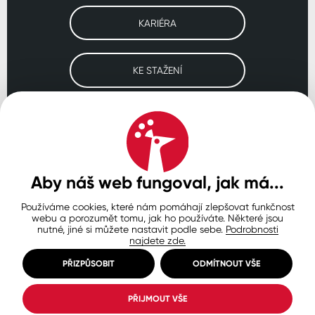
KARIÉRA
KE STAŽENÍ
Navštivte naše pobočky
ČESKO
SLOVENSKO
POLSKO
WORLDWIDE
Aby náš web fungoval, jak má...
Používáme cookies, které nám pomáhají zlepšovat funkčnost
Ochrana osobních údajů
Zásady používání souborů cookie
webu a porozumět tomu, jak ho používáte. Některé jsou
Nastavení cookies
nutné, jiné si můžete nastavit podle sebe.
Podrobnosti
najdete zde.
© Copyright 2026 COLORLAK
Created by inCUBE
PŘIZPŮSOBIT
ODMÍTNOUT VŠE
PŘIJMOUT VŠE