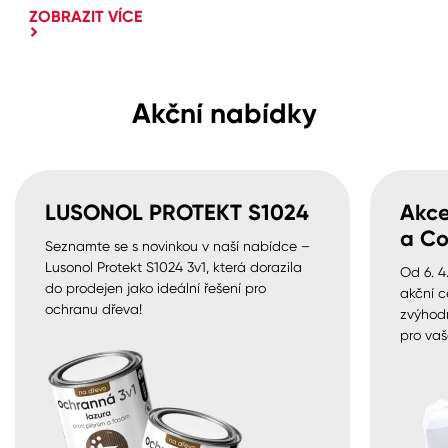
ZOBRAZIT VÍCE
Akční nabídky
LUSONOL PROTEKT S1024
Akce
a Co
Seznamte se s novinkou v naší nabídce –
Lusonol Protekt S1024 3v1, která dorazila
Od 6. 4
do prodejen jako ideální řešení pro
akční c
ochranu dřeva!
zvýhod
pro vaš