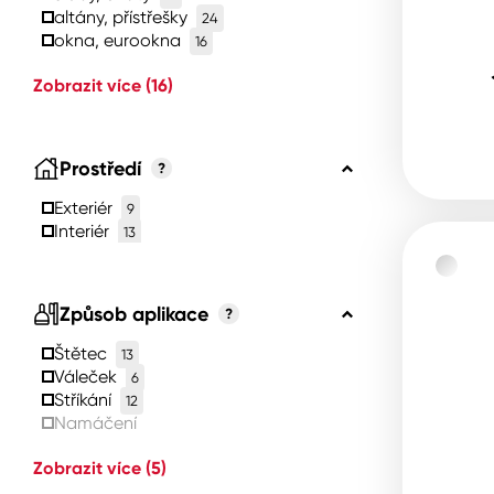
altány, přístřešky
24
okna, eurookna
16
Zobrazit více
(16)
Prostředí
?
Exteriér
9
Interiér
13
Způsob aplikace
?
Štětec
13
Váleček
6
Stříkání
12
Namáčení
Zobrazit více
(5)