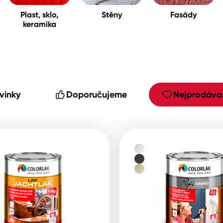
Plast, sklo,
Stěny
Fasády
keramika
cké
vinky
Doporučujeme
Nejprodávan