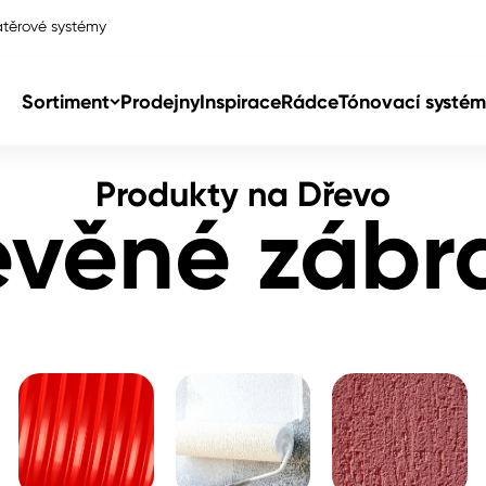
těrové systémy
lí
Sortiment
Prodejny
Inspirace
Rádce
Tónovací systém
Produkty na Dřevo
Col
evěné zábra
Col
dy
Col