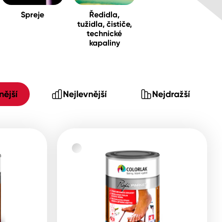
Spreje
Ředidla,
tužidla, čističe,
technické
kapaliny
ější
Nejlevnější
Nejdražší