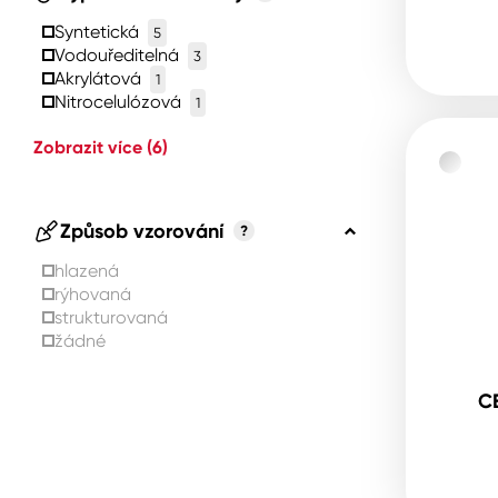
Syntetická
5
Vodouředitelná
3
Akrylátová
1
Nitrocelulózová
1
Zobrazit více
(6)
Způsob vzorování
?
hlazená
rýhovaná
strukturovaná
žádné
C