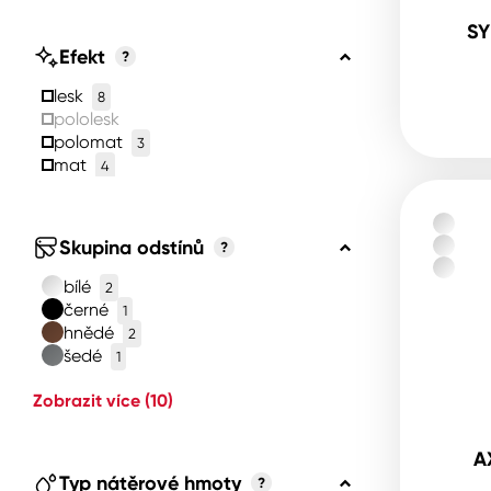
SY
Efekt
?
lesk
8
pololesk
polomat
3
mat
4
Skupina odstínů
?
bílé
2
černé
1
hnědé
2
šedé
1
Zobrazit více
(10)
A
Typ nátěrové hmoty
?