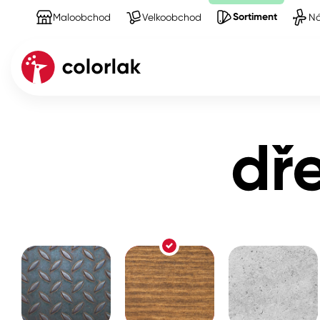
Sortiment
Maloobchod
Velkoobchod
Ná
Sortiment
Produkty na Dřevo
dřevěné zábrad
Kov
dř
Dřevo
Beton, asfalt, minerální podkla
Plast, sklo, keramika
Stěny
Fasády