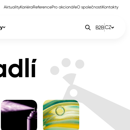
Aktuality
Kariéra
Reference
Pro akcionáře
O společnosti
Kontakty
y
CZ
B2B
orlak Dekor
CZ
dlí
orlak Profi
SK
orlak Pta
PL
EN