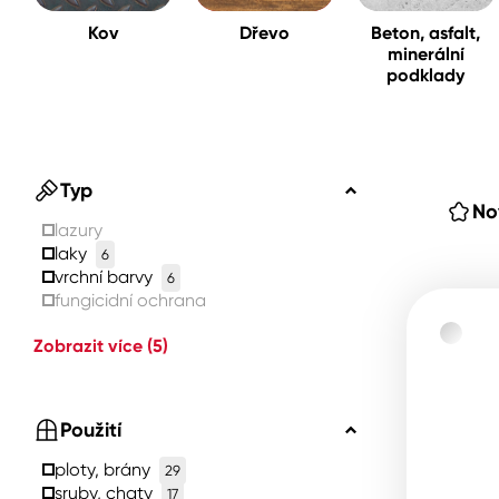
Kov
Dřevo
Beton, asfalt,
minerální
Spreje
podklady
Ředidla, tužidla, čističe, techni
kapaliny
Typ
No
lazury
laky
6
vrchní barvy
6
fungicidní ochrana
Zobrazit více
(5)
Použití
ploty, brány
29
sruby, chaty
17