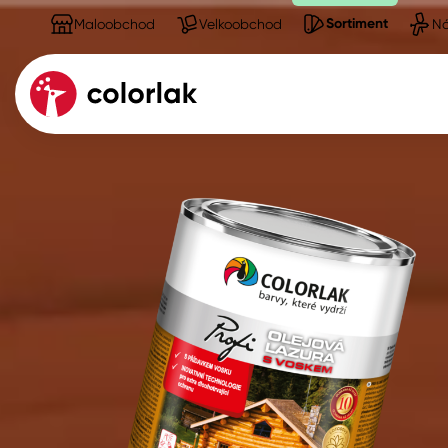
Sortiment
Maloobchod
Velkoobchod
Ná
Sortiment
Barvy, laky, lazury
Kov
Dřevo
Beton, asfalt, minerální podkla
Plast, sklo, keramika
Stěny
Fasády