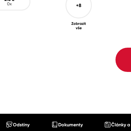
0x
+8
Zobrazit
vše
Odstíny
Dokumenty
Články a