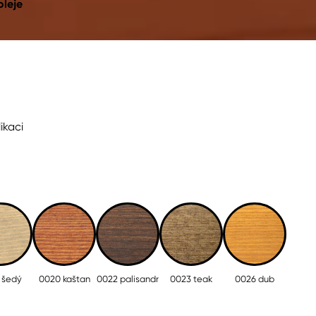
oleje
ikaci
 šedý
0020 kaštan
0022 palisandr
0023 teak
0026 dub