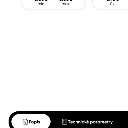
min
max
0x
Popis
Technické parametry