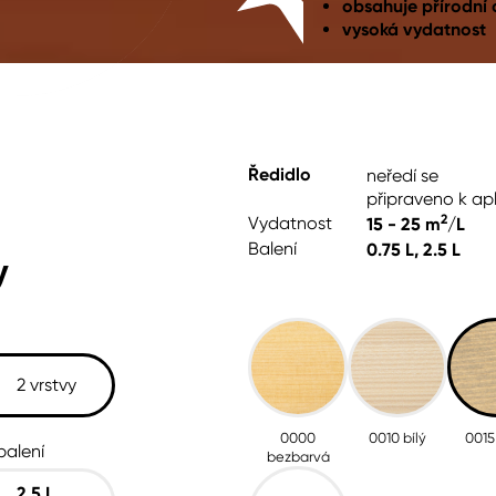
obsahuje přírodní 
vysoká vydatnost
cké
Ředidlo
neředí se
připraveno k apl
2
Vydatnost
15 - 25 m
/L
Balení
0.75 L, 2.5 L
y
2 vrstvy
0000
0010 bílý
0015
balení
bezbarvá
2.5
L