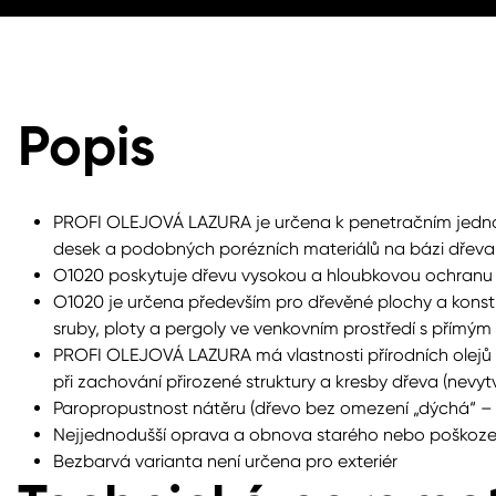
Popis
PROFI OLEJOVÁ LAZURA je určena k penetračním jedno
desek a podobných porézních materiálů na bázi dřeva, pr
O1020 poskytuje dřevu vysokou a hloubkovou ochranu pr
O1020 je určena především pro dřevěné plochy a konstr
sruby, ploty a pergoly ve venkovním prostředí s přímým 
PROFI OLEJOVÁ LAZURA má vlastnosti přírodních olejů 
při zachování přirozené struktury a kresby dřeva (nevyt
Paropropustnost nátěru (dřevo bez omezení „dýchá“ – 
Nejjednodušší oprava a obnova starého nebo poškoze
Bezbarvá varianta není určena pro exteriér