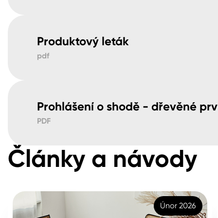
Produktový leták
pdf
Prohlášení o shodě - dřevěné pr
PDF
Články a návody
Únor 2026