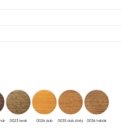
ndr
0023 teak
0026 dub
0035 dub zlatý
0036 tabák