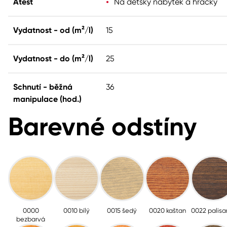
Atest
Na dětský nábytek a hračky
Vydatnost - od (m²/l)
15
Vydatnost - do (m²/l)
25
Schnutí - běžná
36
manipulace (hod.)
Barevné odstíny
0000
0010 bílý
0015 šedý
0020 kaštan
0022 palisa
bezbarvá