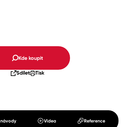
Kde koupit
Sdílet
Tisk
 návody
Videa
Reference