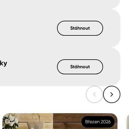
Stáhnout
vky
Stáhnout
Březen 2026