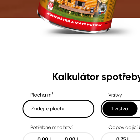
Spreje
Ředidla, tužidla, čističe, techni
kapaliny
Kalkulátor spotřeb
Plocha m²
Vrstvy
1 vrstva
Potřebné množství
Odpovídající 
0.00
L
0.00
L
0.75
L