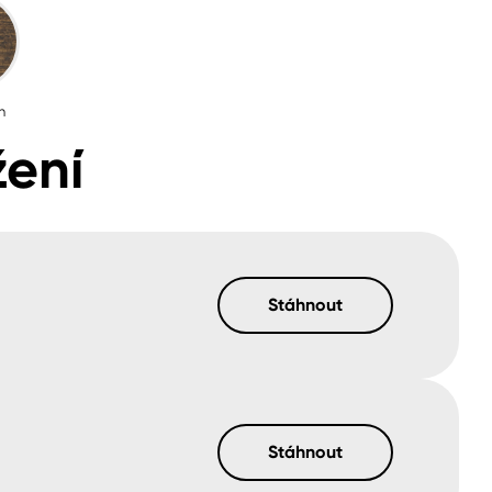
n
ení
Stáhnout
Stáhnout