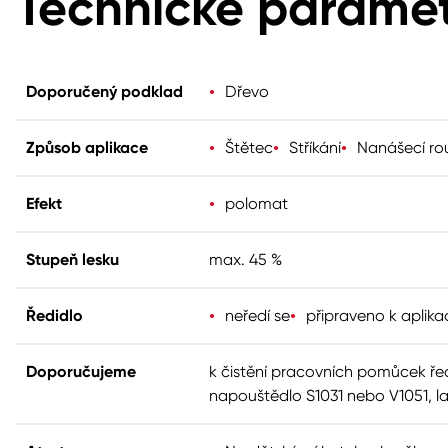
Technické parame
Doporučený podklad
Dřevo
Způsob aplikace
Štětec
Stříkání
Nanášecí ro
Efekt
polomat
Stupeň lesku
max. 45 %
Ředidlo
neředí se
připraveno k aplika
Doporučujeme
k čistění pracovních pomůcek řed
napouštědlo S1031 nebo V1051, la