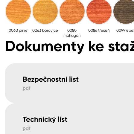
0060 pinie
0063 borovice
0080
0086 třešeň
0099 ebe
mahagon
Dokumenty ke staž
Bezpečnostní list
pdf
Technický list
pdf