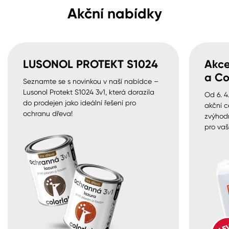
Akční nabídky
LUSONOL PROTEKT S1024
Akce
a Co
Seznamte se s novinkou v naší nabídce –
Lusonol Protekt S1024 3v1, která dorazila
Od 6. 4
do prodejen jako ideální řešení pro
akční c
ochranu dřeva!
zvýhod
pro vaš