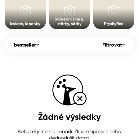
Pro akcionáře
O společnosti
Spreje
Kontakty
Stavební směsi,
Izolace, lepenky
stěrky, sádry
Pryskyřice
Ředidla, tužidla, čističe, technické
kapaliny
B2B
+420 800 145 555
Po – Pá: 8:00–15:00
bestseller
Filtrovat
Česko
Slovensko
Polsko
Worldwide
Žádné výsledky
Bohužel jsme nic nenašli. Zkuste upřesnit nebo
zjednodušit dotaz.