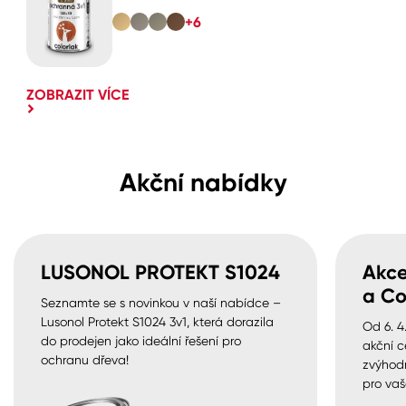
+6
ZOBRAZIT VÍCE
Akční nabídky
LUSONOL PROTEKT S1024
Akce
a Co
Seznamte se s novinkou v naší nabídce –
Lusonol Protekt S1024 3v1, která dorazila
Od 6. 4
do prodejen jako ideální řešení pro
akční c
ochranu dřeva!
zvýhod
pro vaš