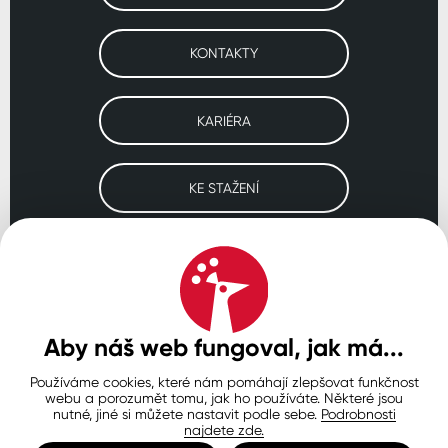
KONTAKTY
KARIÉRA
KE STAŽENÍ
Navštivte naše pobočky
ČESKO
SLOVENSKO
POLSKO
WORLDWIDE
Aby náš web fungoval, jak má...
Používáme cookies, které nám pomáhají zlepšovat funkčnost
Ochrana osobních údajů
Zásady používání souborů cookie
webu a porozumět tomu, jak ho používáte. Některé jsou
Nastavení cookies
nutné, jiné si můžete nastavit podle sebe.
Podrobnosti
najdete zde.
© Copyright 2026 COLORLAK