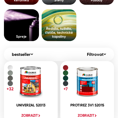
keramika
Stěny
Fasády
Pro akcionáře
O společnosti
Spreje
Kontakty
Ředidla, tužidla, čističe, technické
Ředidla, tužidla,
kapaliny
čističe, technické
B2B
+420 800 145 555
Po – Pá: 8:00–15:00
Spreje
kapaliny
Česko
Slovensko
Polsko
Worldwide
bestseller
Filtrovat
+32
+7
UNIVERZAL S2013
PROTIREZ 3V1 S2015
ZOBRAZIT
ZOBRAZIT