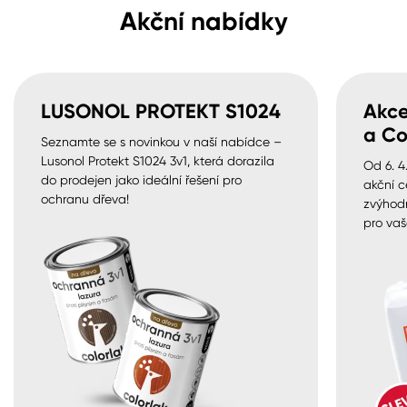
Akční nabídky
LUSONOL PROTEKT S1024
Akce
a Co
Seznamte se s novinkou v naší nabídce –
Lusonol Protekt S1024 3v1, která dorazila
Od 6. 4
do prodejen jako ideální řešení pro
akční c
ochranu dřeva!
zvýhod
pro vaš