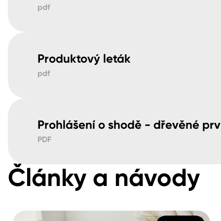
pdf
Produktový leták
pdf
Prohlášení o shodě - dřevěné pr
PDF
Články a návody