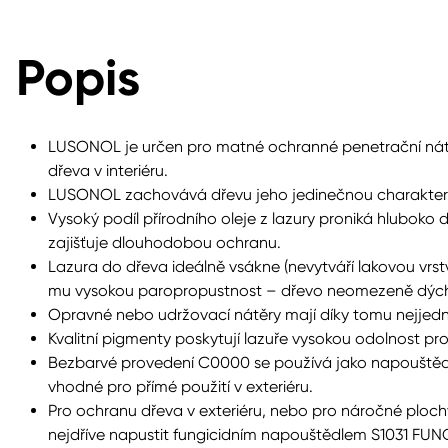
Popis
LUSONOL je určen pro matné ochranné penetrační nátě
dřeva v interiéru.
LUSONOL zachovává dřevu jeho jedinečnou charakterist
Vysoký podíl přírodního oleje z lazury proniká hlubok
zajišťuje dlouhodobou ochranu.
Lazura do dřeva ideálně vsákne (nevytváří lakovou vrs
mu vysokou paropropustnost – dřevo neomezeně dýc
Opravné nebo udržovací nátěry mají díky tomu nejjedno
Kvalitní pigmenty poskytují lazuře vysokou odolnost pro
Bezbarvé provedení C0000 se používá jako napouštědl
vhodné pro přímé použití v exteriéru.
Pro ochranu dřeva v exteriéru, nebo pro náročné plochy
nejdříve napustit fungicidním napouštědlem S1031 F