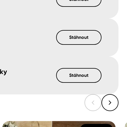
Stáhnout
vky
Stáhnout