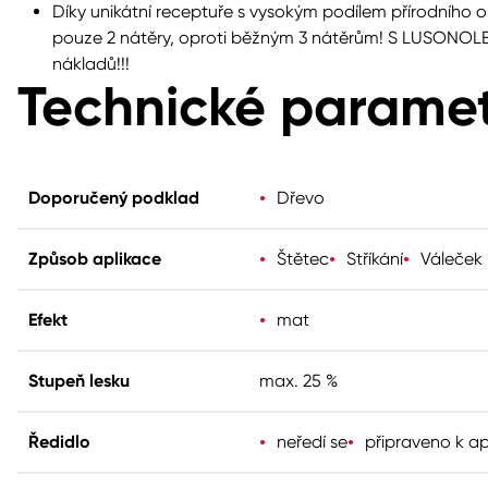
Díky unikátní receptuře s vysokým podílem přírodního ol
pouze 2 nátěry, oproti běžným 3 nátěrům! S LUSONOLEM
nákladů!!!
Technické parame
Doporučený podklad
Dřevo
Způsob aplikace
Štětec
Stříkání
Váleček
Efekt
mat
Stupeň lesku
max. 25 %
Ředidlo
neředí se
připraveno k ap