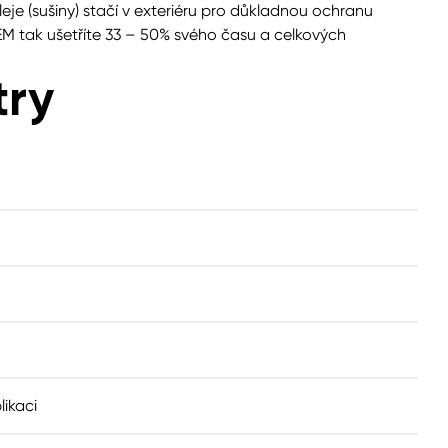
eje (sušiny) stačí v exteriéru pro důkladnou ochranu
 tak ušetříte 33 – 50% svého času a celkových
try
likaci