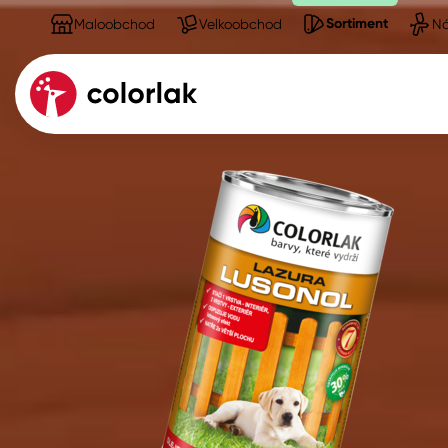
Sortiment
Maloobchod
Velkoobchod
Ná
Sortiment
Barvy, laky, lazury
Kov
Dřevo
Beton, asfalt, minerální podkla
Plast, sklo, keramika
Stěny
Fasády