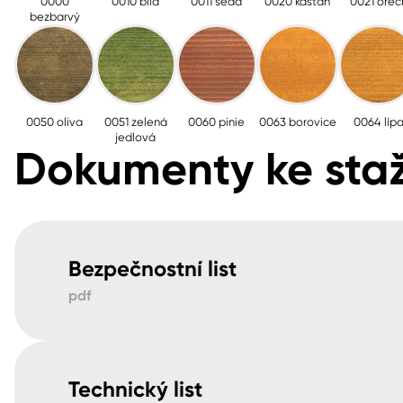
0000
0010 bílá
0011 šedá
0020 kaštan
0021 ořec
bezbarvý
0050 oliva
0051 zelená
0060 pinie
0063 borovice
0064 líp
jedlová
Dokumenty ke staž
Bezpečnostní list
pdf
Technický list