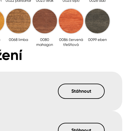
h
0022 palisandr
0023 teak
0025 sipo
0026 dub
a
0068 limba
0080
0086 červená
0099 eben
mahagon
třešňová
ení
Stáhnout
Stáhnout