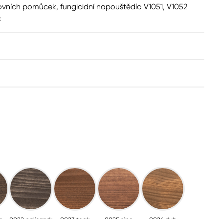
ovních pomůcek, fungicidní napouštědlo V1051, V1052
c