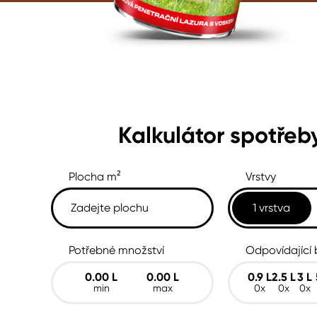
Spreje
Ředidla, tužidla, čističe, techni
kapaliny
Kalkulátor spotřeb
Plocha m²
Vrstvy
1 vrstva
Potřebné množství
Odpovídající 
0.00
L
0.00
L
0.9
L
2.5
L
3
L
min
max
0x
0x
0x