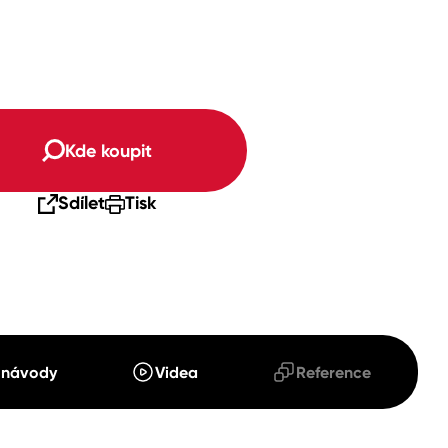
Kde koupit
Sdílet
Tisk
 návody
Videa
Reference