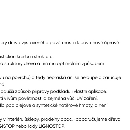
ry dřeva vystaveného povětrnosti i k povrchové úpravě
ickou kresbu i strukturu.
o do struktury dřeva a tím mu optimálním způsobem
tvu na povrchu) a tedy nepraská ani se neloupe a zaručuje
há.
dušší způsob přípravy podkladu i vlastní aplikace.
ti vlivům povětrnosti a zejména vůči UV záření.
o pod olejové a syntetické nátěrové hmoty, a není
 v interiéru (sklepy, prádelny apod.) doporučujeme dřevo
UNGISTOP nebo řady LIGNOSTOP.