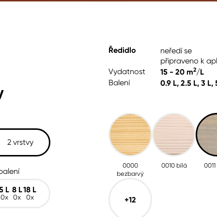
cké
Ředidlo
neředí se
připraveno k apl
2
Vydatnost
15 - 20 m
/L
Balení
0.9 L, 2.5 L, 3 L, 
y
2 vrstvy
0000
0010 bílá
0011
balení
bezbarvý
5
L
8
L
18
L
0x
0x
0x
+12