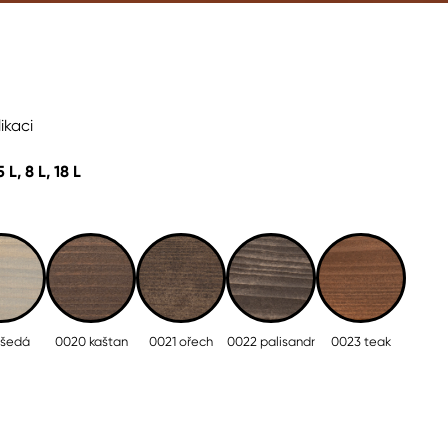
ikaci
5 L, 8 L, 18 L
 šedá
0020 kaštan
0021 ořech
0022 palisandr
0023 teak