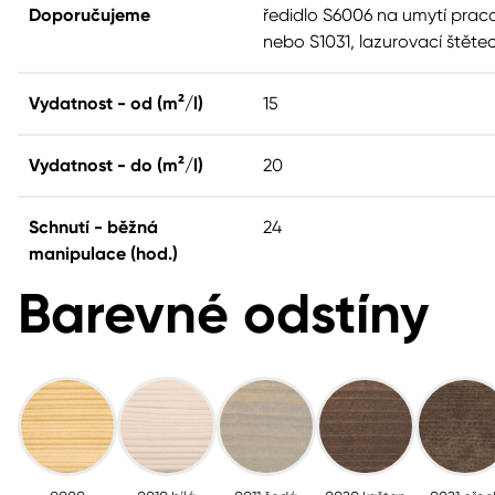
Doporučujeme
ředidlo S6006 na umytí prac
nebo S1031, lazurovací štěte
Vydatnost - od (m²/l)
15
Vydatnost - do (m²/l)
20
Schnutí - běžná
24
manipulace (hod.)
Barevné odstíny