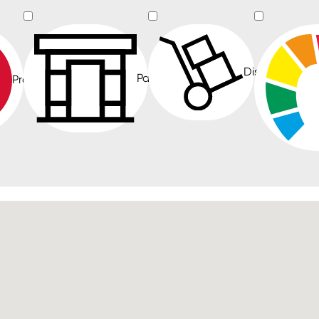
Distribuční skl
Partnerské prodejny
Prodejny Colorlak