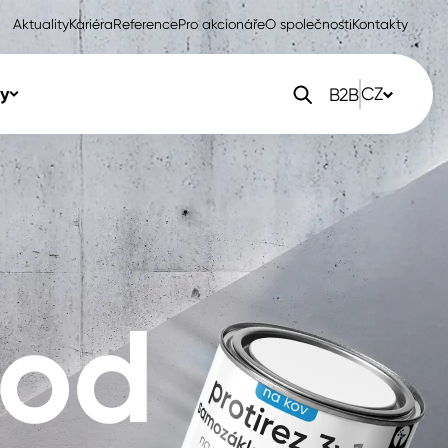
Aktuality
Kariéra
Reference
Pro akcionáře
O společnosti
Kontakty
y
CZ
B2B
orlak Dekor
CZ
orlak Profi
SK
orlak Pta
PL
hod
EN