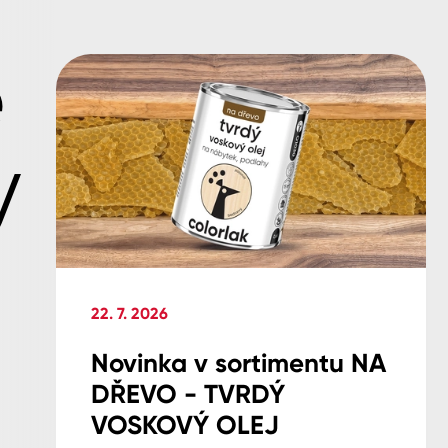
é
y
22. 7. 2026
Novinka v sortimentu NA
DŘEVO - TVRDÝ
VOSKOVÝ OLEJ