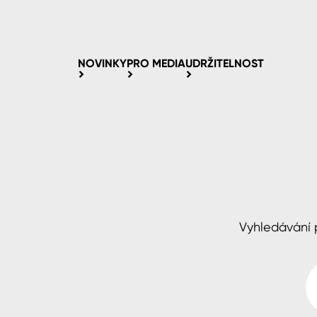
NOVINKY
PRO MEDIA
UDRŽITELNOST
Vyhledávání p