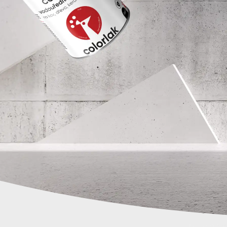
Spreje
Ředidla, tužidla, čističe, techni
kapaliny