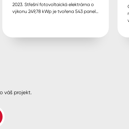
2023. Střešní fotovoltaická elektrárna o
výkonu 249,78 kWp je tvořena 543 panely
a ročně vyrobí přibližně 247 MWh
elektřiny, což pokryje zhruba 15 %
spotřeby společnosti.
o váš projekt.