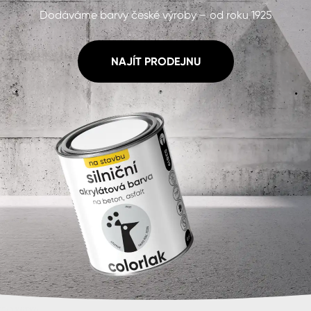
Dodáváme barvy české výroby – od roku 1925
NAJÍT PRODEJNU
cké