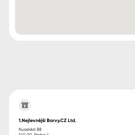
1.Nejlevnější Barvy.CZ Ltd.
Nuselská 88
140 00, Praha 4