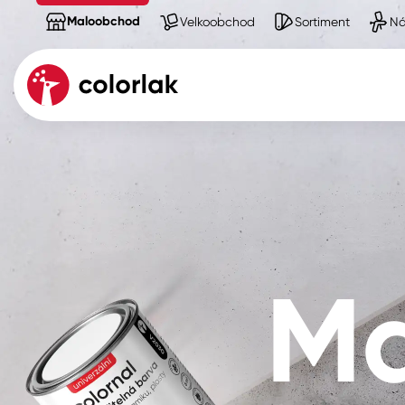
Maloobchod
Velkoobchod
Sortiment
Ná
Kov
Dřevo
Beton, asfalt, minerální podkla
Ma
Plast, sklo, keramika
Stěny
Fasády