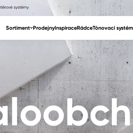
těrové systémy
Sortiment
Prodejny
Inspirace
Rádce
Tónovací systém
Col
Col
dy
Col
loobc