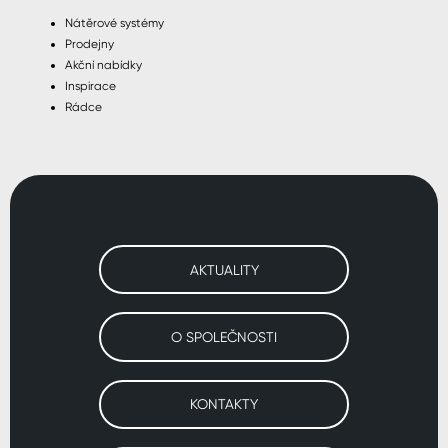
Nátěrové systémy
Prodejny
Akční nabídky
Inspirace
Rádce
AKTUALITY
O SPOLEČNOSTI
KONTAKTY