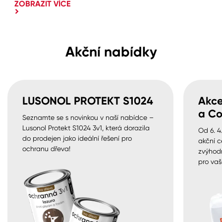
ZOBRAZIT VÍCE
Akční nabídky
LUSONOL PROTEKT S1024
Akce
a Co
Seznamte se s novinkou v naší nabídce –
Lusonol Protekt S1024 3v1, která dorazila
Od 6. 4
do prodejen jako ideální řešení pro
akční c
ochranu dřeva!
zvýhod
pro vaš