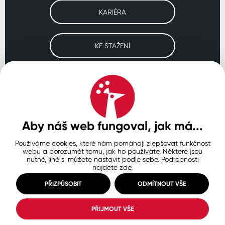
KARIÉRA
KE STAŽENÍ
Navštivte naše pobočky
ČESKO
SLOVENSKO
POLSKO
WORLDWIDE
Aby náš web fungoval, jak má...
Používáme cookies, které nám pomáhají zlepšovat funkčnost
Ochrana osobních údajů
Zásady používání souborů cookie
webu a porozumět tomu, jak ho používáte. Některé jsou
Nastavení cookies
nutné, jiné si můžete nastavit podle sebe.
Podrobnosti
najdete zde.
© Copyright 2026 COLORLAK
Created by inCUBE
PŘIZPŮSOBIT
ODMÍTNOUT VŠE
PŘIJMOUT VŠE