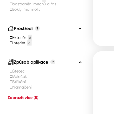
odstranění mechů a řas
sokly, marmolit
Prostředí
?
Exteriér
6
Interiér
6
Způsob aplikace
?
Štětec
Váleček
Stříkání
Namáčení
Zobrazit více
(5)