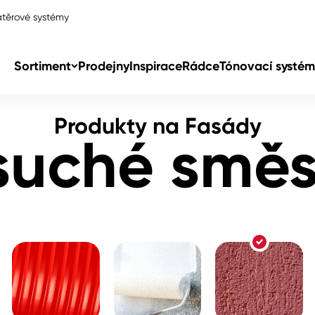
těrové systémy
Sortiment
Prodejny
Inspirace
Rádce
Tónovací systém
Produkty na Fasády
Col
suché směs
Col
dy
Col