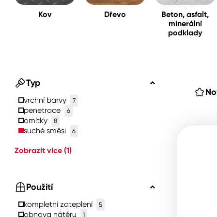
Kov
Dřevo
Beton, asfalt,
minerální
Spreje
podklady
Ředidla, tužidla, čističe, techni
kapaliny
Typ
No
vrchní barvy
7
penetrace
6
omítky
8
suché směsi
6
Zobrazit více
(1)
Použití
kompletní zateplení
5
obnova nátěru
1