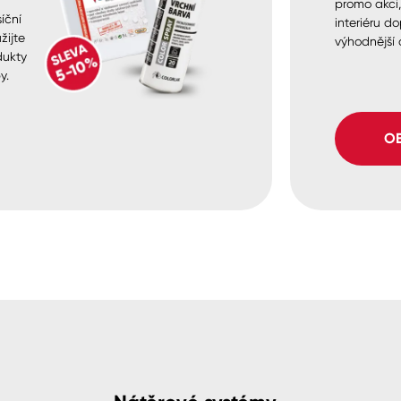
promo akci
íční
interiéru do
žijte
výhodnější 
dukty
y.
OB