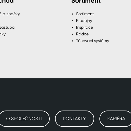
chod
Sortiment
é a značky
Sortiment
Prodejny
zástupci
Inspirace
dky
Rádce
Tónovací systémy
O SPOLEČNOSTI
KONTAKTY
KARIÉRA