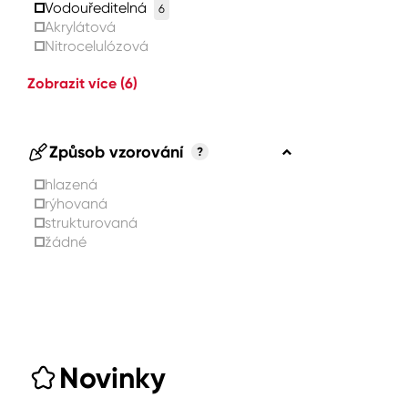
Vodouředitelná
6
Akrylátová
Nitrocelulózová
Zobrazit více
(6)
Způsob vzorování
?
hlazená
rýhovaná
strukturovaná
žádné
Novinky