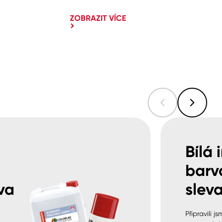
ZOBRAZIT VÍCE
Bílá 
barv
va
sleva
Připravili j