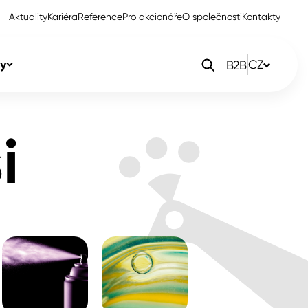
Aktuality
Kariéra
Reference
Pro akcionáře
O společnosti
Kontakty
y
CZ
B2B
orlak Dekor
CZ
i
orlak Profi
SK
orlak Pta
PL
EN