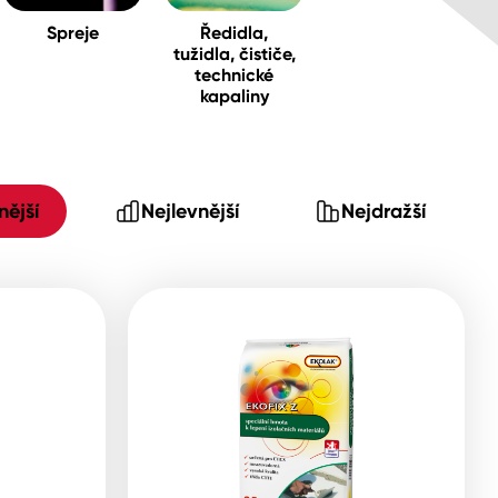
Spreje
Ředidla,
tužidla, čističe,
technické
kapaliny
ější
Nejlevnější
Nejdražší