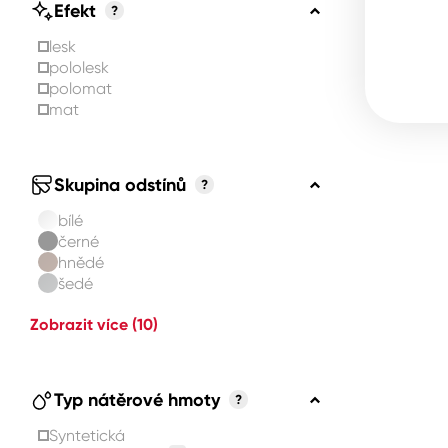
Efekt
?
lesk
pololesk
polomat
mat
Skupina odstínů
?
bílé
černé
hnědé
šedé
Zobrazit více
(10)
Typ nátěrové hmoty
?
Syntetická