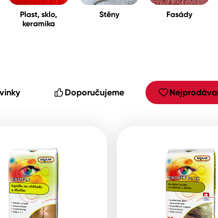
Plast, sklo,
Stěny
Fasády
keramika
cké
vinky
Doporučujeme
Nejprodávan