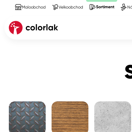
Sortiment
Maloobchod
Velkoobchod
Ná
Sortiment
Produkty na Fasády
suché směsi
Kov
Dřevo
Beton, asfalt, minerální podkla
Plast, sklo, keramika
Stěny
Fasády