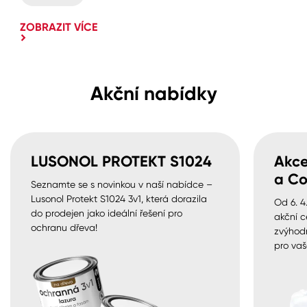
ZOBRAZIT VÍCE
Akční nabídky
LUSONOL PROTEKT S1024
Akce
a Co
Seznamte se s novinkou v naší nabídce –
Lusonol Protekt S1024 3v1, která dorazila
Od 6. 4
do prodejen jako ideální řešení pro
akční c
ochranu dřeva!
zvýhod
pro vaš