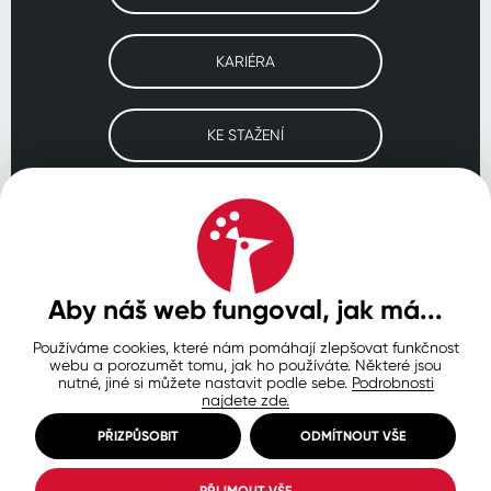
KARIÉRA
KE STAŽENÍ
Navštivte naše pobočky
ČESKO
SLOVENSKO
POLSKO
WORLDWIDE
Aby náš web fungoval, jak má...
Používáme cookies, které nám pomáhají zlepšovat funkčnost
Ochrana osobních údajů
Zásady používání souborů cookie
webu a porozumět tomu, jak ho používáte. Některé jsou
Nastavení cookies
nutné, jiné si můžete nastavit podle sebe.
Podrobnosti
najdete zde.
© Copyright 2026 COLORLAK
Created by inCUBE
PŘIZPŮSOBIT
ODMÍTNOUT VŠE
PŘIJMOUT VŠE