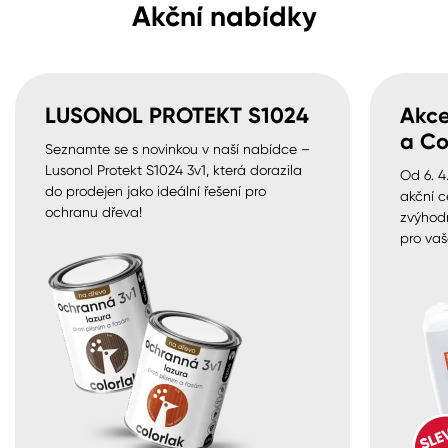
Akční nabídky
LUSONOL PROTEKT S1024
Akce
a Co
Seznamte se s novinkou v naší nabídce –
Lusonol Protekt S1024 3v1, která dorazila
Od 6. 4
do prodejen jako ideální řešení pro
akční c
ochranu dřeva!
zvýhod
pro vaš