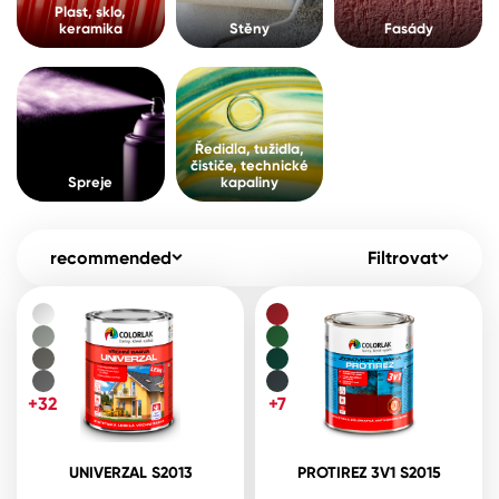
Pro akcionáře
O společnosti
Plast, sklo,
keramika
Stěny
Fasády
Spreje
Kontakty
Ředidla, tužidla, čističe, technické
kapaliny
B2B
+420 800 145 555
Po – Pá: 8:00–15:00
Ředidla, tužidla,
Česko
Slovensko
Polsko
Worldwide
čističe, technické
Spreje
kapaliny
recommended
Filtrovat
+32
+7
UNIVERZAL S2013
PROTIREZ 3V1 S2015