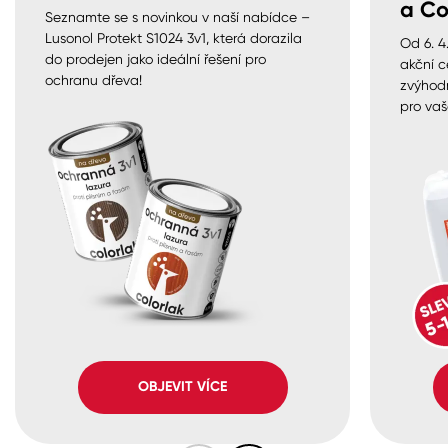
a Co
Seznamte se s novinkou v naší nabídce –
Lusonol Protekt S1024 3v1, která dorazila
Od 6. 4
do prodejen jako ideální řešení pro
akční c
ochranu dřeva!
zvýhod
pro vaš
OBJEVIT VÍCE