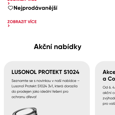
Nejprodávanější
ZOBRAZIT VÍCE
Akční nabídky
LUSONOL PROTEKT S1024
Akce
a Co
Seznamte se s novinkou v naší nabídce –
Lusonol Protekt S1024 3v1, která dorazila
Od 6. 4
do prodejen jako ideální řešení pro
akční c
ochranu dřeva!
zvýhod
pro vaš