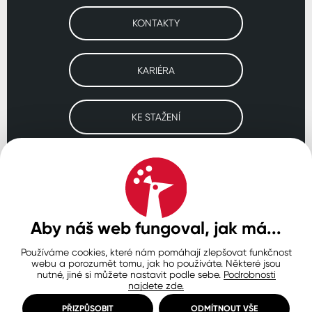
KONTAKTY
KARIÉRA
KE STAŽENÍ
Navštivte naše pobočky
ČESKO
SLOVENSKO
POLSKO
WORLDWIDE
Aby náš web fungoval, jak má...
Používáme cookies, které nám pomáhají zlepšovat funkčnost
Ochrana osobních údajů
Zásady používání souborů cookie
webu a porozumět tomu, jak ho používáte. Některé jsou
Nastavení cookies
nutné, jiné si můžete nastavit podle sebe.
Podrobnosti
najdete zde.
© Copyright 2026 COLORLAK
Created by inCUBE
PŘIZPŮSOBIT
ODMÍTNOUT VŠE