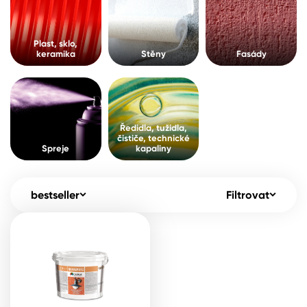
Pro akcionáře
O společnosti
Spreje
Kontakty
Plast, sklo,
keramika
Stěny
Fasády
Ředidla, tužidla, čističe, technické
kapaliny
B2B
+420 800 145 555
Po – Pá: 8:00–15:00
Česko
Slovensko
Polsko
Worldwide
Ředidla, tužidla,
čističe, technické
Spreje
kapaliny
bestseller
Filtrovat