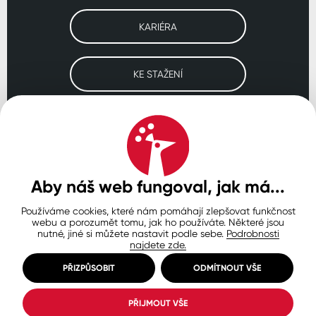
KARIÉRA
KE STAŽENÍ
Navštivte naše pobočky
ČESKO
SLOVENSKO
POLSKO
WORLDWIDE
Aby náš web fungoval, jak má...
Používáme cookies, které nám pomáhají zlepšovat funkčnost
Ochrana osobních údajů
Zásady používání souborů cookie
webu a porozumět tomu, jak ho používáte. Některé jsou
Nastavení cookies
nutné, jiné si můžete nastavit podle sebe.
Podrobnosti
najdete zde.
© Copyright 2026 COLORLAK
Created by inCUBE
PŘIZPŮSOBIT
ODMÍTNOUT VŠE
PŘIJMOUT VŠE