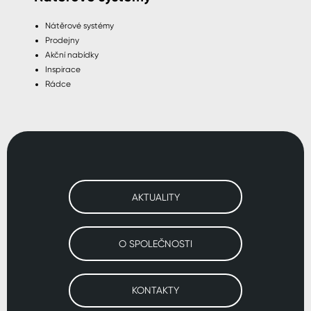
Nátěrové systémy
Prodejny
Akční nabídky
Inspirace
Rádce
AKTUALITY
O SPOLEČNOSTI
KONTAKTY