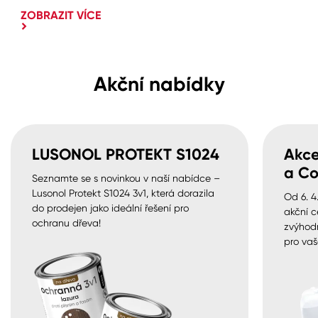
ZOBRAZIT VÍCE
Akční nabídky
LUSONOL PROTEKT S1024
Akce
a Co
Seznamte se s novinkou v naší nabídce –
Lusonol Protekt S1024 3v1, která dorazila
Od 6. 4
do prodejen jako ideální řešení pro
akční c
ochranu dřeva!
zvýhod
pro vaš