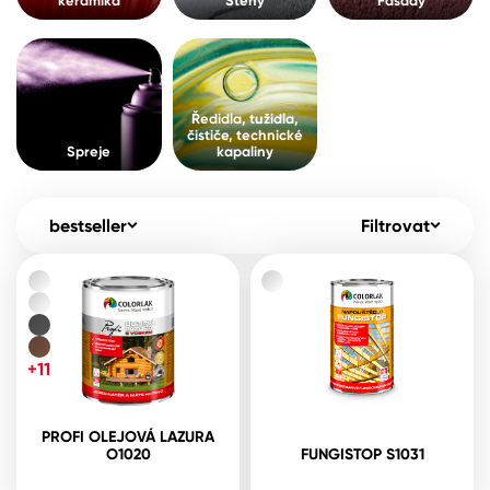
keramika
Stěny
Fasády
Pro akcionáře
O společnosti
Spreje
Kontakty
Ředidla, tužidla, čističe, technické
Ředidla, tužidla,
kapaliny
čističe, technické
B2B
+420 800 145 555
Po – Pá: 8:00–15:00
Spreje
kapaliny
Česko
Slovensko
Polsko
Worldwide
bestseller
Filtrovat
+11
PROFI OLEJOVÁ LAZURA
O1020
FUNGISTOP S1031