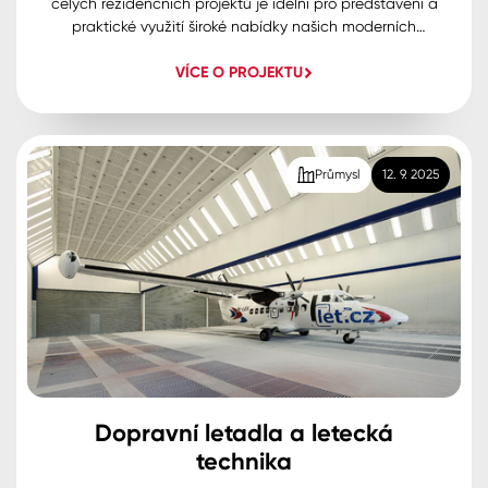
celých rezidenčních projektů je idelní pro představení a
praktické využití široké nabídky našich moderních
malířských interiérových barev i řady speciálních
VÍCE O PROJEKTU
materiálů. Jde o tradiční bílé provedení tak i možsnot
barevného řešení s ohledem na tónování dle výběru
zákazníka.
Průmysl
12. 9. 2025
Dopravní letadla a letecká
technika