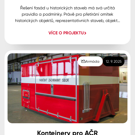
Řešení fasád u historických staveb má svá určitá
pravidla a podmínky. Právě pro přetírání omítek
historických objektů, reprezentativních staveb, objektů
v památkové péči, a pro sanované části budov a také
VÍCE O PROJEKTU
pro přetírání břízolitů a jiných minerálních podkladů
jsou velmi často používány, vyžadovány silikátové
fasádní barvy a silikátové dekorativní omítky.
Armáda
12. 9. 2025
Kontejnery pro AČR