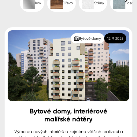
Kov
Dřevo
Stěny
Fasád
Spreje
Ředidla, tužidla, čističe, technické
kapaliny
Bytové domy
12. 9. 2025
Bytové domy, interiérové
malířské nátěry
Výmalba nových interiérů a zejména větších realizací a