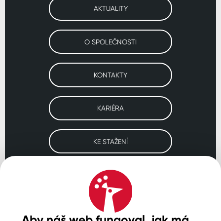
AKTUALITY
O SPOLEČNOSTI
KONTAKTY
KARIÉRA
KE STAŽENÍ
Navštivte naše pobočky
ČESKO
SLOVENSKO
POLSKO
WORLDWIDE
Aby náš web fungoval, jak má...