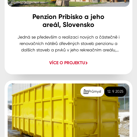
Penzion Pribisko a jeho
areál, Slovensko
Jedná se především o realizaci nových a částečně i
renovačních nátěrů dřevěných staveb penzionu a
dalších staveb a prvků v jeho rekreačním areálu,
uprostřed nedotčené přírody. Naším cílem bylo zajistit
VÍCE O PROJEKTU
trvanlivou ochranu dřeva a podpořit jeho přirozenou a
jedinečnou krásu především v exteriéru.
Průmysl
12. 9. 2025