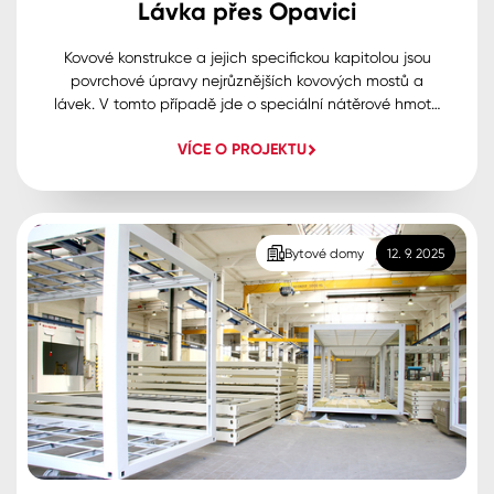
Lávka přes Opavici
Kovové konstrukce a jejich specifickou kapitolou jsou
povrchové úpravy nejrůznějších kovových mostů a
lávek. V tomto případě jde o speciální nátěrové hmoty,
atestované nátěrové systémy, kde jsou zastoupeny
VÍCE O PROJEKTU
prakticky jen vybrané dvousložkové polyuretanové a
epoxidové dvousložkové hmoty.
Bytové domy
12. 9. 2025