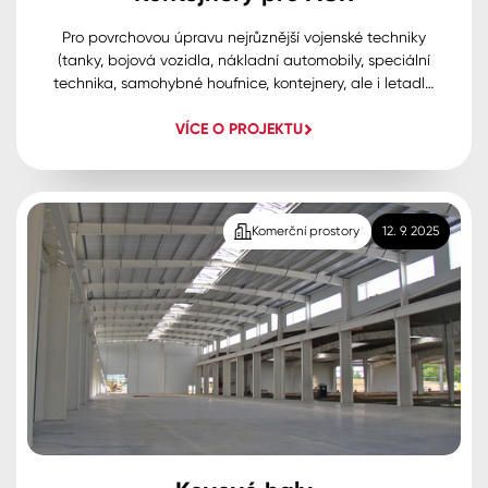
Pro povrchovou úpravu nejrůznější vojenské techniky
(tanky, bojová vozidla, nákladní automobily, speciální
technika, samohybné houfnice, kontejnery, ale i letadla
a vrtulníky) výzbroje a materiálů nabízíme níže uvedené
VÍCE O PROJEKTU
nátěrové systémy. Pro tento účel jsou kvalifikovány dle
ČOS 801001 (v souladu s požadavky STANAG 4360,
AEP-64 a AEP-65) dva nátěrové systémy ARMY
U2500NG a ARMY U2056 Vojenským výzkumným
ústavem Brno. Uvedené nátěrové systémy ARMY
Komerční prostory
12. 9. 2025
využívá jak AČR tak i řada dalších armád.