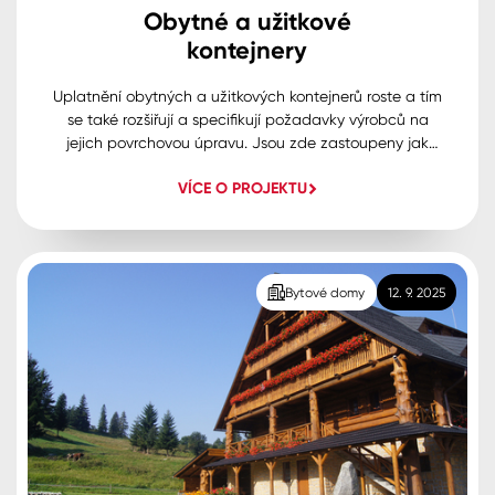
Obytné a užitkové
kontejnery
Uplatnění obytných a užitkových kontejnerů roste a tím
se také rozšiřují a specifikují požadavky výrobců na
jejich povrchovou úpravu. Jsou zde zastoupeny jak
speciálních dvousložkové hmoty tak i tradičnější
VÍCE O PROJEKTU
rozpouštědlové syntetické nátěry, a opět je vyžadován
vlastní vývoj a technický servis.
Bytové domy
12. 9. 2025