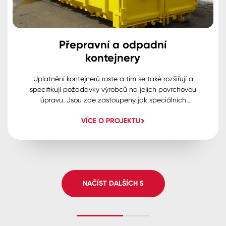
Přepravní a odpadní
kontejnery
Uplatnění kontejnerů roste a tím se také rozšiřují a
specifikují požadavky výrobců na jejich povrchovou
úpravu. Jsou zde zastoupeny jak speciálních
dvousložkové hmoty tak i tradičnější rozpouštědlové
VÍCE O PROJEKTU
syntetické nátěry, a opět je vyžadován vlastní vývoj a
technický servis.
NAČÍST DALŠÍCH
5