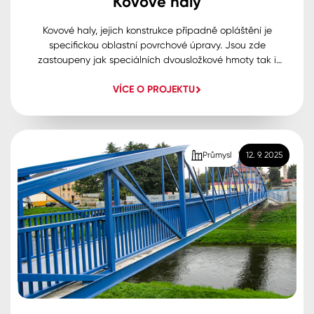
Kovové haly
Kovové haly, jejich konstrukce případně opláštění je
specifickou oblastní povrchové úpravy. Jsou zde
zastoupeny jak speciálních dvousložkové hmoty tak i
moderní trendy související s ekologickou stránkou
VÍCE O PROJEKTU
aplikace a využitím např. vodouředitelných barev a
obzvlášt jednovrstvých vodouředitelných barev.
Průmysl
12. 9. 2025