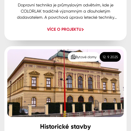
Dopravní technika je průmyslovým odvětvím, kde je
COLORLAK tradičně významným a dlouholetým
dodavatelem. A povrchová úprava letecké techniky
(pro osobní, nákladní i speciální přepravu a armádu)
VÍCE O PROJEKTU
představuje jeden z našich top oborů. COLORLAK zde
nabízí řadu speciálních nátěru (především 2k) a
nátěrových systémů s řadou specifických atestů, kde je
vyžadován vlastní vývoj a technický servis.
Bytové domy
12. 9. 2025
Historické stavby