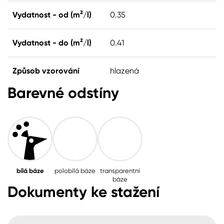
Vydatnost - od (m²/l)
0.35
Vydatnost - do (m²/l)
0.41
Způsob vzorování
hlazená
Barevné odstíny
bílá báze
polobílá báze
transparentní
báze
Dokumenty ke stažení