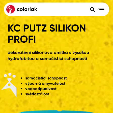
Sortiment
Barvy, laky, lazury
KC PUTZ SILIKON
Sortiment
Tónovací systémy
Nátěrové
PROFI
Maloobchod
Velkoobchod
Sortiment
systémy
Kov
Colorlak Dekor
Sortiment
dekorativní silikonová omítka s vysokou
Dřevo
Colorlak Profi
Prodejny
hydrofobitou a samočistící schopností
Inspirace
Rádce
Beton, asfalt, minerální podklady
Colorlak Pta
Tónovací systémy
samočistící schopnost
výborná omyvatelost
Plast, sklo, keramika
vodoodpudivost
světlostálost
Úvod
Aktuality
Stěny
Kariéra
Reference
Fasády