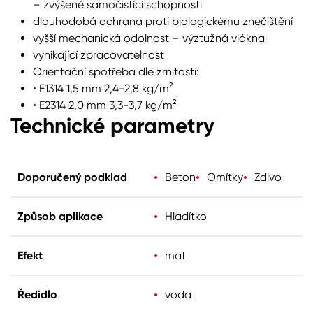
– zvýšené samočistící schopnosti
dlouhodobá ochrana proti biologickému znečištění
vyšší mechanická odolnost – výztužná vlákna
vynikající zpracovatelnost
Orientační spotřeba dle zrnitosti:
• E1314 1,5 mm 2,4-2,8 kg/m²
• E2314 2,0 mm 3,3-3,7 kg/m²
Technické parametry
Doporučený podklad
Beton
Omítky
Zdivo
Způsob aplikace
Hladítko
Efekt
mat
Ředidlo
voda