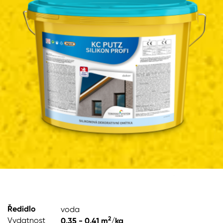
Pro akcionáře
O společnosti
Spreje
Kontakty
Ředidla, tužidla, čističe, technické
kapaliny
B2B
+420 800 145 555
Po – Pá: 8:00–15:00
Česko
Slovensko
Polsko
Worldwide
Ředidlo
voda
2
Vydatnost
0.35 - 0.41 m
/kg