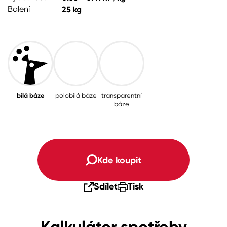
Balení
25 kg
bílá báze
polobílá báze
transparentní
báze
Kde koupit
Sdílet
Tisk