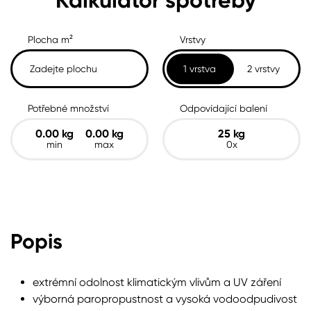
Kalkulátor spotřeby
Plocha m²
Vrstvy
1 vrstva
2 vrstvy
Potřebné množství
Odpovídající balení
0.00
kg
0.00
kg
25
kg
min
max
0x
Popis
extrémní odolnost klimatickým vlivům a UV záření
výborná paropropustnost a vysoká vodoodpudivost