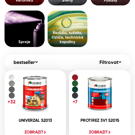
keramika
Stěny
Fasády
Pro akcionáře
O společnosti
Spreje
Kontakty
Ředidla, tužidla, čističe, technické
Ředidla, tužidla,
kapaliny
čističe, technické
B2B
+420 800 145 555
Po – Pá: 8:00–15:00
Spreje
kapaliny
Česko
Slovensko
Polsko
Worldwide
bestseller
Filtrovat
+32
+7
UNIVERZAL S2013
PROTIREZ 3V1 S2015
ZOBRAZIT
ZOBRAZIT