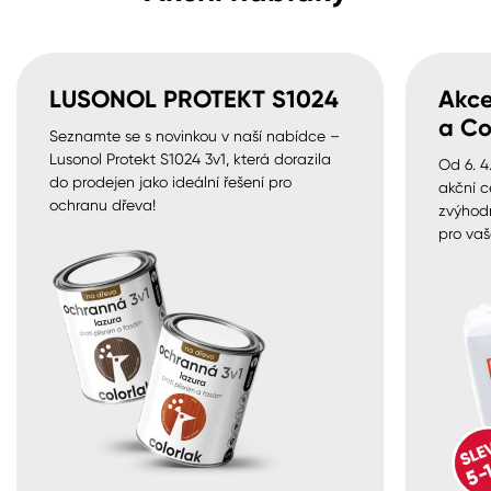
LUSONOL PROTEKT S1024
Akce
a Co
Seznamte se s novinkou v naší nabídce –
Lusonol Protekt S1024 3v1, která dorazila
Od 6. 4
do prodejen jako ideální řešení pro
akční c
ochranu dřeva!
zvýhod
pro vaš