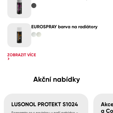
EUROSPRAY barva na radiátory
ZOBRAZIT VÍCE
Akční nabídky
LUSONOL PROTEKT S1024
Akce
a Co
Seznamte se s novinkou v naší nabídce –