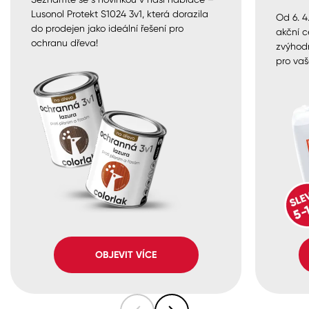
Lusonol Protekt S1024 3v1, která dorazila
Od 6. 4
do prodejen jako ideální řešení pro
akční c
ochranu dřeva!
zvýhod
pro vaš
OBJEVIT VÍCE