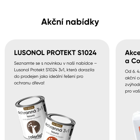
Akční nabídky
LUSONOL PROTEKT S1024
Akce
a Co
Seznamte se s novinkou v naší nabídce –
Lusonol Protekt S1024 3v1, která dorazila
Od 6. 4
do prodejen jako ideální řešení pro
akční c
ochranu dřeva!
zvýhod
pro vaš