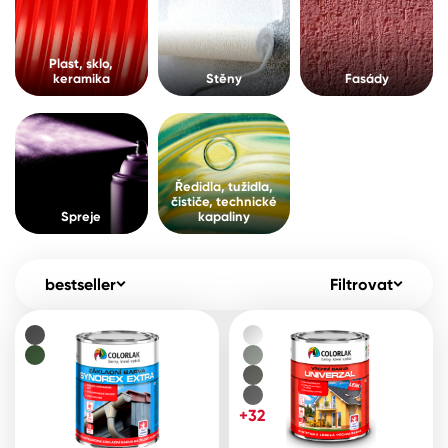
Pro akcionáře
O společnosti
Spreje
Kontakty
Plast, sklo,
keramika
Stěny
Fasády
Ředidla, tužidla, čističe, technické
kapaliny
B2B
+420 800 145 555
Po – Pá: 8:00–15:00
Česko
Slovensko
Polsko
Worldwide
Ředidla, tužidla,
čističe, technické
Spreje
kapaliny
bestseller
Filtrovat
+32