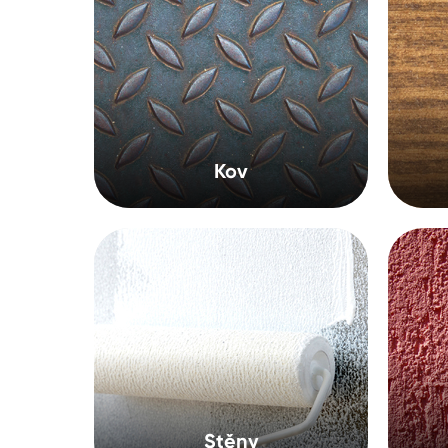
Spreje
Ředidla, tužidla, čističe, techni
kapaliny
Kov
Stěny