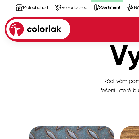
Sortiment
Maloobchod
Velkoobchod
Ná
Sortiment
Vy
Kov
Dřevo
Rádi vám pom
Beton, asfalt, minerální podkla
řešení, které 
Plast, sklo, keramika
Stěny
Fasády