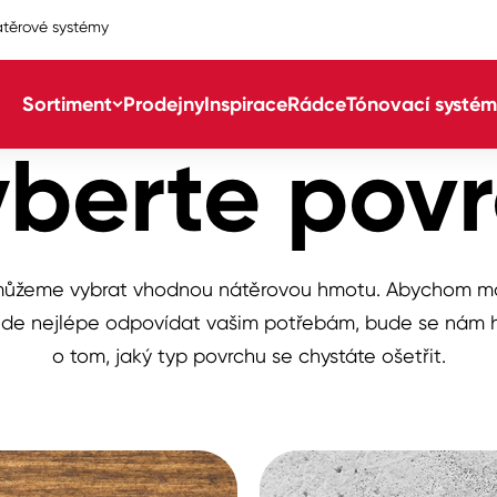
těrové systémy
Sortiment
Prodejny
Inspirace
Rádce
Tónovací systém
berte pov
Col
Col
ůžeme vybrat vhodnou nátěrovou hmotu. Abychom mo
dy
Col
bude nejlépe odpovídat vašim potřebám, bude se nám 
o tom, jaký typ povrchu se chystáte ošetřit.