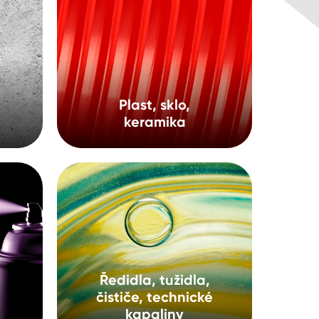
Plast, sklo,
keramika
Ředidla, tužidla,
čističe, technické
kapaliny