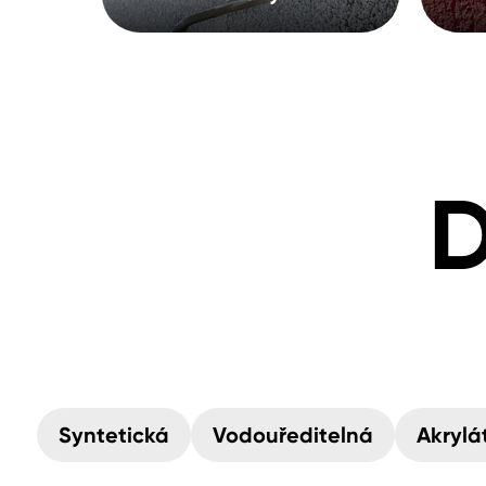
D
Syntetická
Vodouředitelná
Akrylá