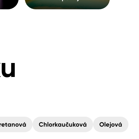
ku
retanová
Chlorkaučuková
Olejová