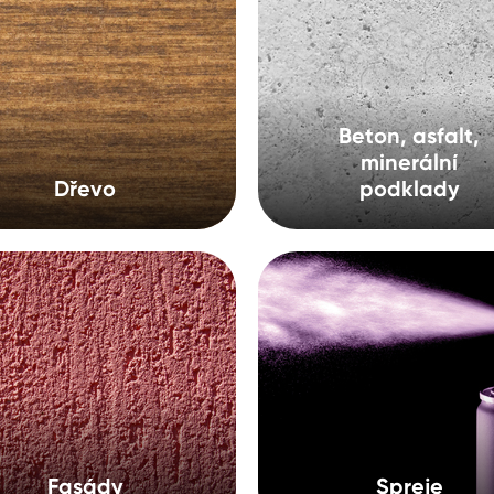
cké
Beton, asfalt,
minerální
Dřevo
podklady
Fasády
Spreje