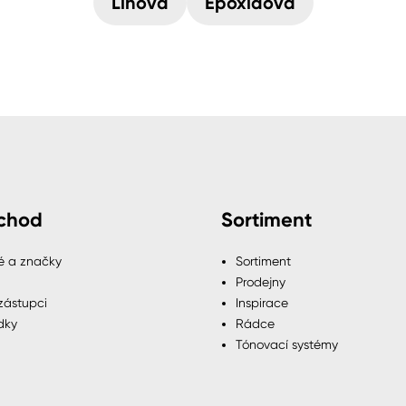
Lihová
Epoxidová
chod
Sortiment
é a značky
Sortiment
Prodejny
zástupci
Inspirace
dky
Rádce
Tónovací systémy