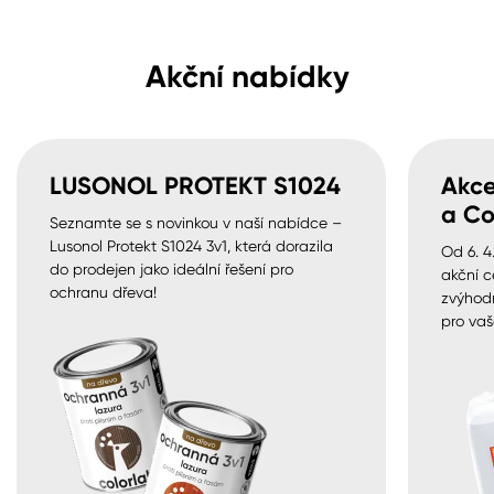
Akční nabídky
LUSONOL PROTEKT S1024
Akce
a Co
Seznamte se s novinkou v naší nabídce –
Lusonol Protekt S1024 3v1, která dorazila
Od 6. 4
do prodejen jako ideální řešení pro
akční c
ochranu dřeva!
zvýhod
pro vaš