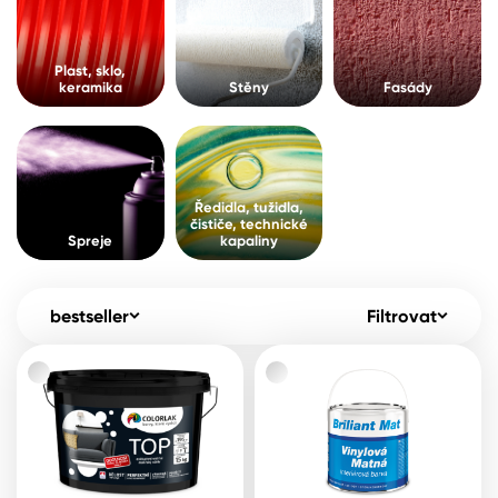
Pro akcionáře
O společnosti
Spreje
Kontakty
Plast, sklo,
keramika
Stěny
Fasády
Ředidla, tužidla, čističe, technické
kapaliny
B2B
+420 800 145 555
Po – Pá: 8:00–15:00
Česko
Slovensko
Polsko
Worldwide
Ředidla, tužidla,
čističe, technické
Spreje
kapaliny
bestseller
Filtrovat