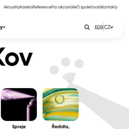
Aktuality
Kariéra
Reference
Pro akcionáře
O společnosti
Kontakty
y
CZ
B2B
Kov
orlak Dekor
CZ
orlak Profi
SK
orlak Pta
PL
EN
Spreje
Ředidla,