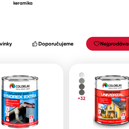
keramika
cké
vinky
Doporučujeme
Nejprodávan
+32