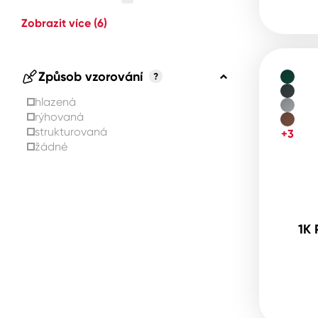
Zobrazit více
(6)
Způsob vzorování
?
hlazená
rýhovaná
strukturovaná
+3
žádné
1K