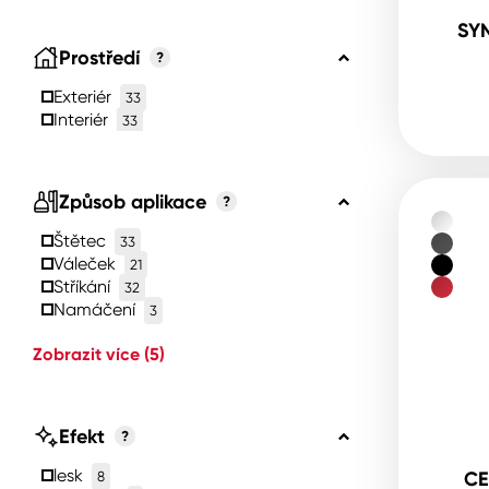
SY
Prostředí
?
Exteriér
33
Interiér
33
Způsob aplikace
?
Štětec
33
Váleček
21
Stříkání
32
Namáčení
3
Zobrazit více
(5)
Efekt
?
lesk
CE
8