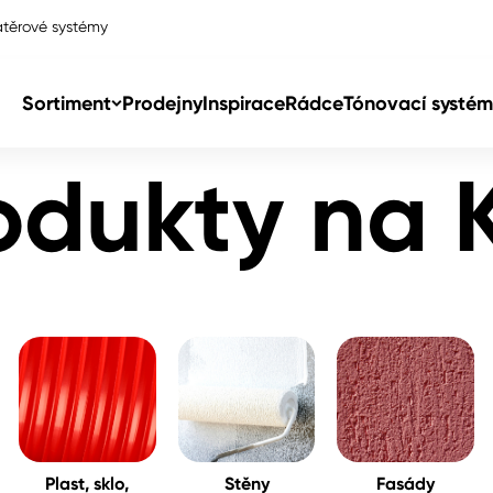
těrové systémy
Sortiment
Prodejny
Inspirace
Rádce
Tónovací systém
odukty na 
Col
Col
dy
Col
Plast, sklo,
Stěny
Fasády