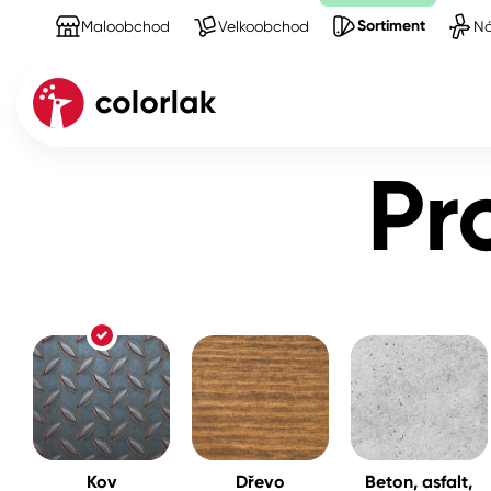
Sortiment
Maloobchod
Velkoobchod
Ná
Sortiment
Produkty na Kov
Pr
Kov
Dřevo
Beton, asfalt, minerální podkla
Plast, sklo, keramika
Stěny
Kov
Dřevo
Beton, asfalt,
Fasády