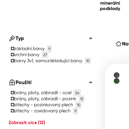
minerální
podklady
Spreje
Ředidla, tužidla, čističe, techni
kapaliny
Typ
No
základní barvy
9
vrchní barvy
27
barvy 3v1, samozákladující barvy
10
Použití
brány, ploty, zábradlí - ocel
24
brány, ploty, zábradlí - pozink
13
střechy - pozinkovaný plech
10
střechy - zoxidovaný plech
11
Zobrazit více
(12)