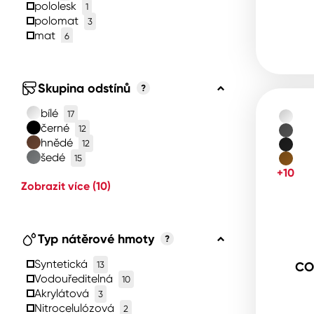
pololesk
1
polomat
3
mat
6
Skupina odstínů
?
bílé
17
černé
12
hnědé
12
šedé
15
+10
Zobrazit více
(10)
Typ nátěrové hmoty
?
Syntetická
13
CO
Vodouředitelná
10
Akrylátová
3
Nitrocelulózová
2