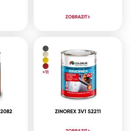
ZOBRAZIT
+11
S2082
ZINOREX 3V1 S2211
ZOBRAZIT