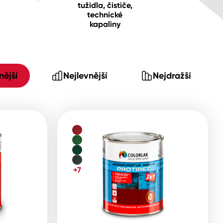
tužidla, čističe,
technické
kapaliny
ější
Nejlevnější
Nejdražší
+7