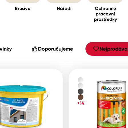
Brusivo
Nářadí
Ochranné
pracovní
prostředky
cké
vinky
Doporučujeme
Nejprodávan
+14