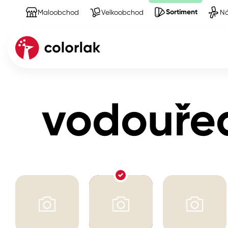
Sortiment
Maloobchod
Velkoobchod
Ná
Sortiment
Produkty na Štetce
vodouředitelné 
Kov
vodouřed
Dřevo
Beton, asfalt, minerální podkla
Plast, sklo, keramika
Stěny
Fasády