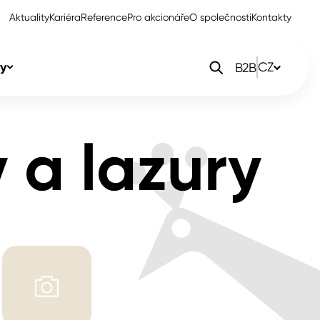
Aktuality
Kariéra
Reference
Pro akcionáře
O společnosti
Kontakty
y
CZ
B2B
orlak Dekor
CZ
 a lazury
orlak Profi
SK
orlak Pta
PL
EN