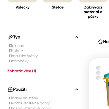
Válečky
Štetce
Zakrývací
materiál a
Spreje
pásky
Ředidla, tužidla, čističe, techni
kapaliny
Typ
No
ploché
kulaté
malířské štětky
zároháky
Zobrazit více
(1)
Použití
barvy na stěny
vodouředitelné barvy
rozpouštědlové barvy