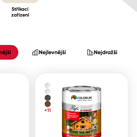
Stříkací
zařízení
ější
Nejlevnější
Nejdražší
+11