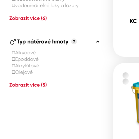
vodouředitelné laky a lazury
Zobrazit více
(6)
KC 
Typ nátěrové hmoty
?
Alkydové
Epoxidové
Akrylátové
Olejové
Zobrazit více
(5)