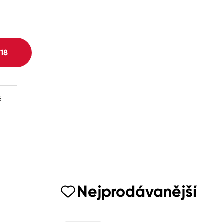
H
18
5
Nejprodávanější