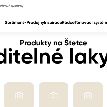
těrové systémy
laky a lazury
Sortiment
Prodejny
Inspirace
Rádce
Tónovací systém
Produkty na Štetce
Col
itelné laky
Col
dy
Col