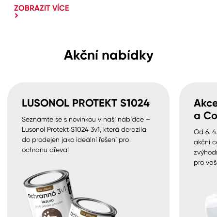
ZOBRAZIT VÍCE
Akční nabídky
LUSONOL PROTEKT S1024
Akce
a Co
Seznamte se s novinkou v naší nabídce –
Lusonol Protekt S1024 3v1, která dorazila
Od 6. 4
do prodejen jako ideální řešení pro
akční c
ochranu dřeva!
zvýhod
pro vaš