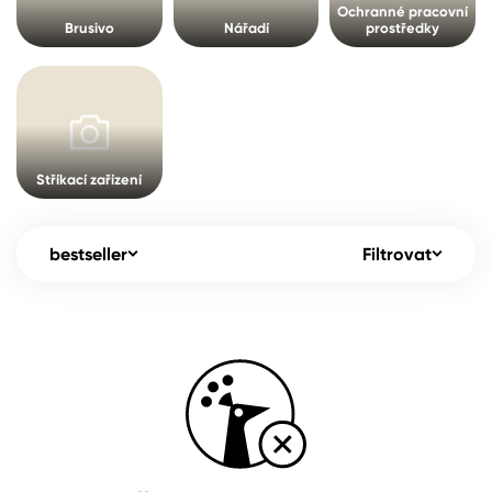
Pro akcionáře
O společnosti
Ochranné pracovní
Brusivo
Nářadí
prostředky
Spreje
Kontakty
Ředidla, tužidla, čističe, technické
kapaliny
B2B
+420 800 145 555
Po – Pá: 8:00–15:00
Česko
Slovensko
Polsko
Worldwide
Stříkací zařízení
bestseller
Filtrovat