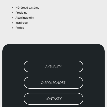
Nátěrové systémy
Prodejny
Akční nabídky
Inspirace
Rádce
AKTUALITY
O SPOLEČNOSTI
KONTAKTY