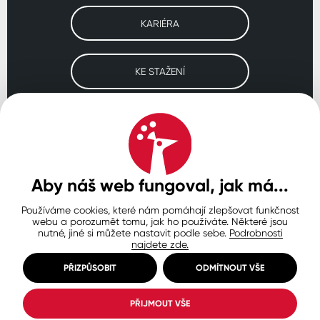
KARIÉRA
KE STAŽENÍ
Navštivte naše pobočky
ČESKO
SLOVENSKO
POLSKO
WORLDWIDE
Aby náš web fungoval, jak má...
Používáme cookies, které nám pomáhají zlepšovat funkčnost
Ochrana osobních údajů
Zásady používání souborů cookie
webu a porozumět tomu, jak ho používáte. Některé jsou
Nastavení cookies
nutné, jiné si můžete nastavit podle sebe.
Podrobnosti
najdete zde.
© Copyright 2026 COLORLAK
Created by inCUBE
PŘIZPŮSOBIT
ODMÍTNOUT VŠE
PŘIJMOUT VŠE