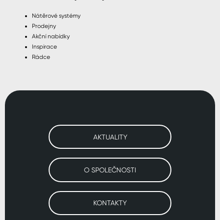
Nátěrové systémy
Prodejny
Akční nabídky
Inspirace
Rádce
AKTUALITY
O SPOLEČNOSTI
KONTAKTY