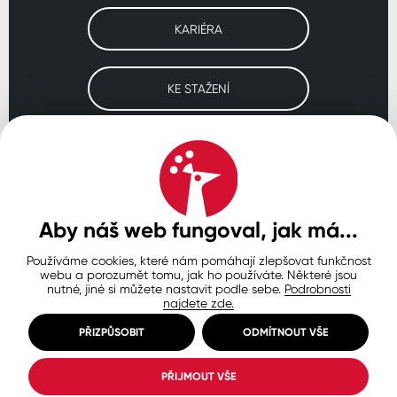
KARIÉRA
KE STAŽENÍ
Navštivte naše pobočky
ČESKO
SLOVENSKO
POLSKO
WORLDWIDE
Aby náš web fungoval, jak má...
Používáme cookies, které nám pomáhají zlepšovat funkčnost
Ochrana osobních údajů
Zásady používání souborů cookie
webu a porozumět tomu, jak ho používáte. Některé jsou
Nastavení cookies
nutné, jiné si můžete nastavit podle sebe.
Podrobnosti
najdete zde.
© Copyright 2026 COLORLAK
Created by inCUBE
PŘIZPŮSOBIT
ODMÍTNOUT VŠE
PŘIJMOUT VŠE