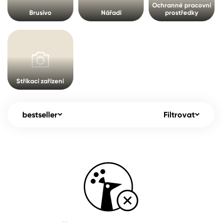
Pro akcionáře
O společnosti
Ochranné pracovní
Brusivo
Nářadí
prostředky
Spreje
Kontakty
Ředidla, tužidla, čističe, technické
kapaliny
B2B
+420 800 145 555
Po – Pá: 8:00–15:00
Česko
Slovensko
Polsko
Worldwide
Stříkací zařízení
bestseller
Filtrovat