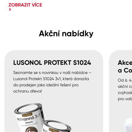
ZOBRAZIT VÍCE
Akční nabídky
LUSONOL PROTEKT S1024
Akce
a Co
Seznamte se s novinkou v naší nabídce –
Lusonol Protekt S1024 3v1, která dorazila
Od 6. 4
do prodejen jako ideální řešení pro
akční c
ochranu dřeva!
zvýhod
pro vaš