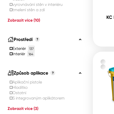
vyrovnávání stěn v interiéru
tmelení stěn a zdí
KC 
Zobrazit více
(10)
Prostředí
?
Exteriér
137
Interiér
164
Způsob aplikace
?
Aplikační pistole
Hladítko
Ostatní
S integrovaným aplikátorem
Zobrazit více
(3)