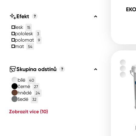
EKO
Efekt
?
lesk
15
pololesk
3
polomat
9
mat
54
Skupina odstínů
?
bílé
40
černé
27
hnědé
24
šedé
32
Zobrazit více
(10)