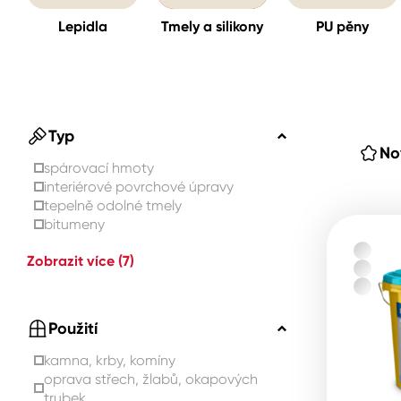
Lepidla
Tmely a silikony
PU pěny
Spreje
Ředidla, tužidla, čističe, techni
kapaliny
Typ
No
spárovací hmoty
interiérové ​​povrchové úpravy
tepelně odolné tmely
bitumeny
Zobrazit více
(7)
Použití
kamna, krby, komíny
oprava střech, žlabů, okapových
trubek