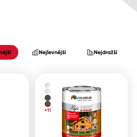
ější
Nejlevnější
Nejdražší
+11