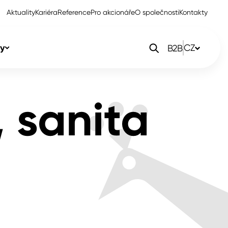
Aktuality
Kariéra
Reference
Pro akcionáře
O společnosti
Kontakty
y
CZ
B2B
orlak Dekor
CZ
 sanita
orlak Profi
SK
orlak Pta
PL
EN