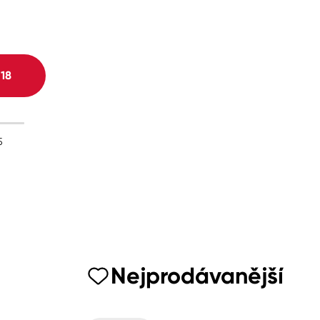
H
18
5
Nejprodávanější