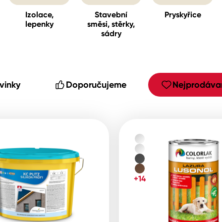
Izolace,
Stavební
Pryskyřice
lepenky
směsi, stěrky,
sádry
cké
vinky
Doporučujeme
Nejprodávan
+14