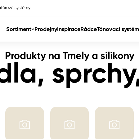
těrové systémy
la, sprchy, sanita
Sortiment
Prodejny
Inspirace
Rádce
Tónovací systém
Produkty na Tmely a silikony
Col
la, sprchy,
Col
dy
Col