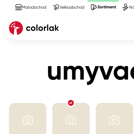
Sortiment
Maloobchod
Velkoobchod
Ná
Sortiment
Produkty na Tmely a silikony
umyvad
Kov
umyvad
Dřevo
Beton, asfalt, minerální podkla
Plast, sklo, keramika
Stěny
Fasády