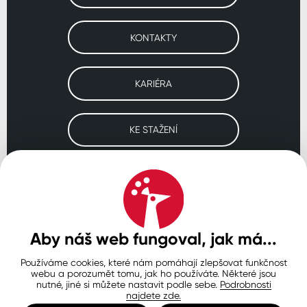
KONTAKTY
KARIÉRA
KE STAŽENÍ
Navštivte naše pobočky
ČESKO
SLOVENSKO
POLSKO
WORLDWIDE
Aby náš web fungoval, jak má...
Používáme cookies, které nám pomáhají zlepšovat funkčnost
Ochrana osobních údajů
Zásady používání souborů cookie
webu a porozumět tomu, jak ho používáte. Některé jsou
Nastavení cookies
nutné, jiné si můžete nastavit podle sebe.
Podrobnosti
najdete zde.
© Copyright 2026 COLORLAK