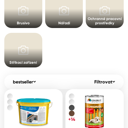
Pro akcionáře
O společnosti
Spreje
Kontakty
Ochranné pracovní
Brusivo
Nářadí
prostředky
Ředidla, tužidla, čističe, technické
kapaliny
B2B
+420 800 145 555
Po – Pá: 8:00–15:00
Česko
Slovensko
Polsko
Worldwide
Stříkací zařízení
bestseller
Filtrovat
+14