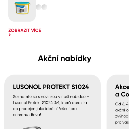
ZOBRAZIT VÍCE
Akční nabídky
LUSONOL PROTEKT S1024
Akce
a Co
Seznamte se s novinkou v naší nabídce –
Lusonol Protekt S1024 3v1, která dorazila
Od 6. 4
do prodejen jako ideální řešení pro
akční c
ochranu dřeva!
zvýhod
pro vaš