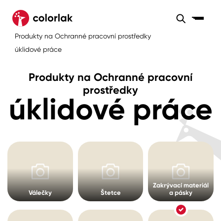
Sortiment
Produkty na Ochranné pracovní prostředky
Sortiment
Tónovací systémy
úklidové práce
Nátěrové
Maloobchod
Velkoobchod
Sortiment
systémy
Produkty na Ochranné pracovní
Kov
Colorlak Dekor
prostředky
úklidové práce
Sortiment
Dřevo
Colorlak Profi
Prodejny
Inspirace
Rádce
Beton, asfalt, minerální podklady
Colorlak Pta
Tónovací systémy
Plast, sklo, keramika
Zakrývací materiál
Úvod
Aktuality
Stěny
Válečky
Štetce
a pásky
Kariéra
Reference
Fasády