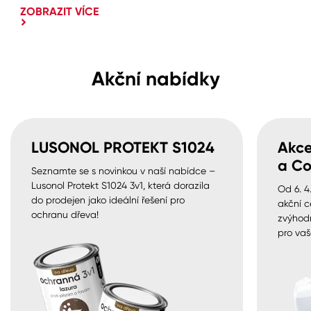
ZOBRAZIT VÍCE
Akční nabídky
LUSONOL PROTEKT S1024
Akce
a Co
Seznamte se s novinkou v naší nabídce –
Lusonol Protekt S1024 3v1, která dorazila
Od 6. 4
do prodejen jako ideální řešení pro
akční c
ochranu dřeva!
zvýhod
pro vaš