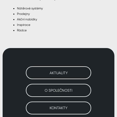
Nátěrové systémy
Prodejny
Akční nabídky
Inspirace
Rádce
AKTUALITY
O SPOLEČNOSTI
KONTAKTY