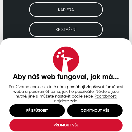
KARIÉRA
KE STAŽENÍ
Navštivte naše pobočky
ČESKO
SLOVENSKO
POLSKO
WORLDWIDE
Aby náš web fungoval, jak má...
Používáme cookies, které nám pomáhají zlepšovat funkčnost
Ochrana osobních údajů
Zásady používání souborů cookie
webu a porozumět tomu, jak ho používáte. Některé jsou
Nastavení cookies
nutné, jiné si můžete nastavit podle sebe.
Podrobnosti
najdete zde.
© Copyright 2026 COLORLAK
Created by inCUBE
PŘIZPŮSOBIT
ODMÍTNOUT VŠE
PŘIJMOUT VŠE