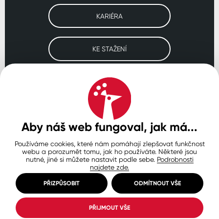
KARIÉRA
KE STAŽENÍ
Navštivte naše pobočky
ČESKO
SLOVENSKO
POLSKO
WORLDWIDE
Aby náš web fungoval, jak má...
Používáme cookies, které nám pomáhají zlepšovat funkčnost
Ochrana osobních údajů
Zásady používání souborů cookie
webu a porozumět tomu, jak ho používáte. Některé jsou
Nastavení cookies
nutné, jiné si můžete nastavit podle sebe.
Podrobnosti
najdete zde.
© Copyright 2026 COLORLAK
Created by inCUBE
PŘIZPŮSOBIT
ODMÍTNOUT VŠE
PŘIJMOUT VŠE