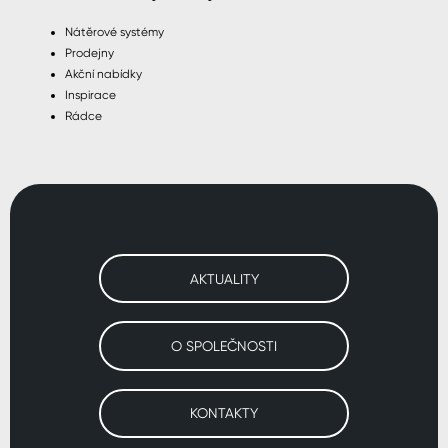
Nátěrové systémy
Prodejny
Akční nabídky
Inspirace
Rádce
AKTUALITY
O SPOLEČNOSTI
KONTAKTY