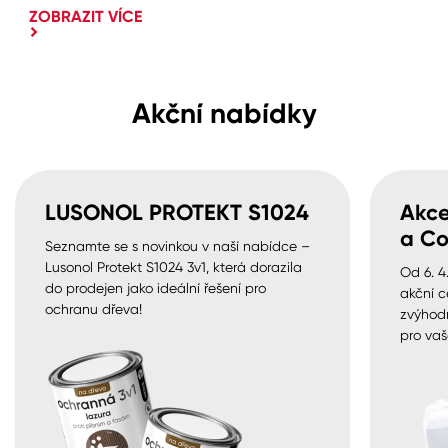
ZOBRAZIT VÍCE
Akční nabídky
LUSONOL PROTEKT S1024
Akce
a Co
Seznamte se s novinkou v naší nabídce –
Lusonol Protekt S1024 3v1, která dorazila
Od 6. 4
do prodejen jako ideální řešení pro
akční c
ochranu dřeva!
zvýhod
pro vaš