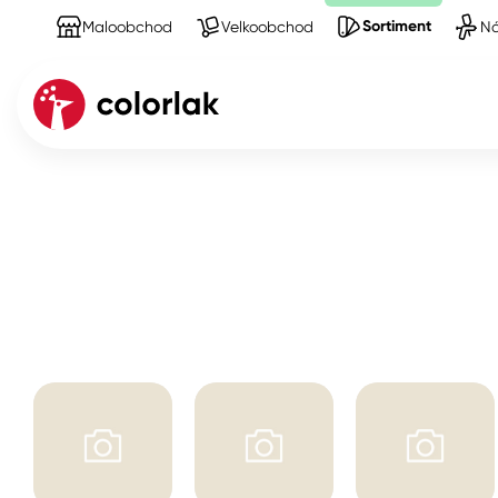
Sortiment
Maloobchod
Velkoobchod
Ná
Sortiment
Produkty na Nářadí
tmelení
Kov
Dřevo
Beton, asfalt, minerální podkla
Plast, sklo, keramika
Stěny
Fasády