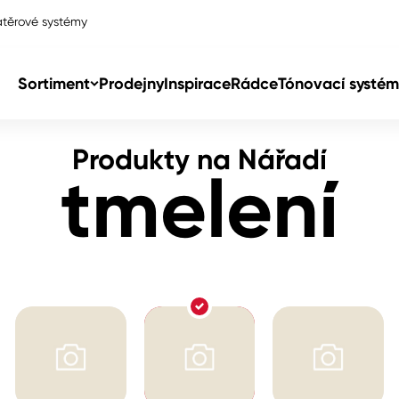
těrové systémy
Sortiment
Prodejny
Inspirace
Rádce
Tónovací systém
Produkty na Nářadí
Col
tmelení
Col
dy
Col