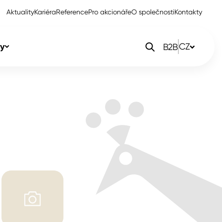
Aktuality
Kariéra
Reference
Pro akcionáře
O společnosti
Kontakty
y
CZ
B2B
orlak Dekor
CZ
orlak Profi
SK
orlak Pta
PL
EN