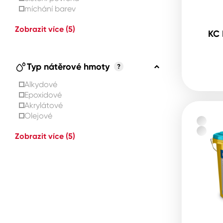
míchání barev
Zobrazit více
(5)
KC 
Typ nátěrové hmoty
?
Alkydové
Epoxidové
Akrylátové
Olejové
Zobrazit více
(5)