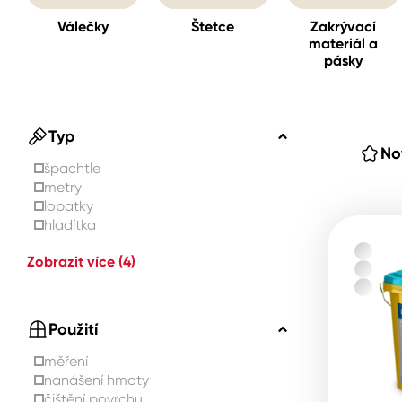
Válečky
Štetce
Zakrývací
materiál a
Spreje
pásky
Ředidla, tužidla, čističe, techni
kapaliny
Typ
No
špachtle
metry
lopatky
hladítka
Zobrazit více
(4)
Použití
měření
nanášení hmoty
čištění povrchu