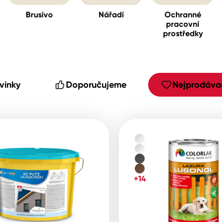
Brusivo
Nářadí
Ochranné
pracovní
prostředky
cké
vinky
Doporučujeme
Nejprodávan
+14