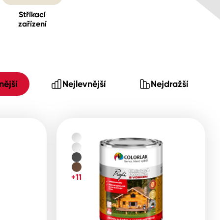
Stříkací
zařízení
ější
Nejlevnější
Nejdražší
+11