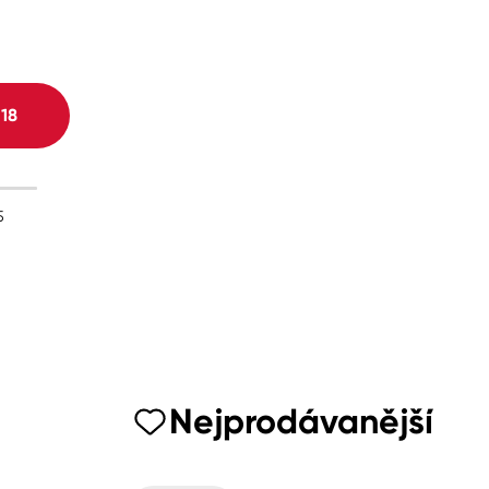
H
18
5
Nejprodávanější