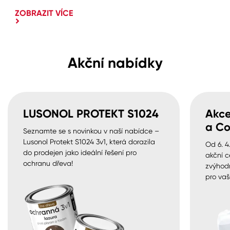
ZOBRAZIT VÍCE
Akční nabídky
LUSONOL PROTEKT S1024
Akce
a Co
Seznamte se s novinkou v naší nabídce –
Lusonol Protekt S1024 3v1, která dorazila
Od 6. 4
do prodejen jako ideální řešení pro
akční c
ochranu dřeva!
zvýhod
pro vaš