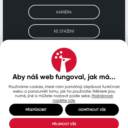
KARIÉRA
KE STAŽENÍ
Navštivte naše pobočky
ČESKO
SLOVENSKO
POLSKO
WORLDWIDE
Aby náš web fungoval, jak má...
Používáme cookies, které nám pomáhají zlepšovat funkčnost
Ochrana osobních údajů
Zásady používání souborů cookie
webu a porozumět tomu, jak ho používáte. Některé jsou
Nastavení cookies
nutné, jiné si můžete nastavit podle sebe.
Podrobnosti
najdete zde.
© Copyright 2026 COLORLAK
Created by inCUBE
PŘIZPŮSOBIT
ODMÍTNOUT VŠE
PŘIJMOUT VŠE