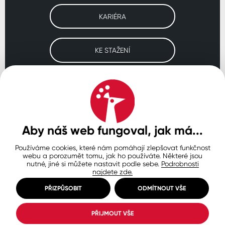
KARIÉRA
KE STAŽENÍ
Navštivte naše pobočky
ČESKO
SLOVENSKO
POLSKO
WORLDWIDE
Aby náš web fungoval, jak má...
Používáme cookies, které nám pomáhají zlepšovat funkčnost
Ochrana osobních údajů
Zásady používání souborů cookie
webu a porozumět tomu, jak ho používáte. Některé jsou
Nastavení cookies
nutné, jiné si můžete nastavit podle sebe.
Podrobnosti
najdete zde.
© Copyright 2026 COLORLAK
Created by inCUBE
PŘIZPŮSOBIT
ODMÍTNOUT VŠE
PŘIJMOUT VŠE