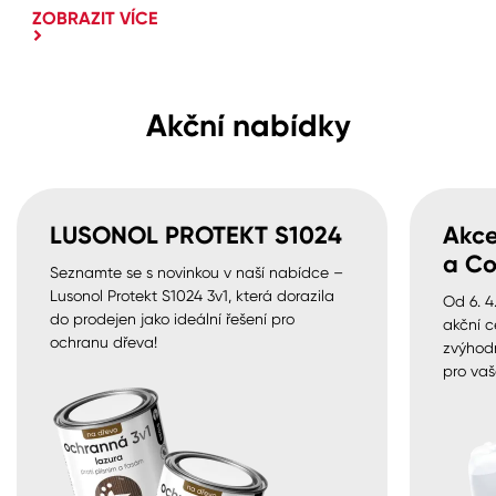
ZOBRAZIT VÍCE
Akční nabídky
LUSONOL PROTEKT S1024
Akce
a Co
Seznamte se s novinkou v naší nabídce –
Lusonol Protekt S1024 3v1, která dorazila
Od 6. 4
do prodejen jako ideální řešení pro
akční c
ochranu dřeva!
zvýhod
pro vaš