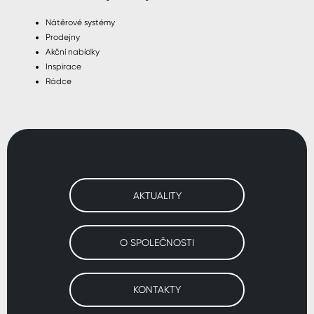
Nátěrové systémy
Prodejny
Akční nabídky
Inspirace
Rádce
AKTUALITY
O SPOLEČNOSTI
KONTAKTY