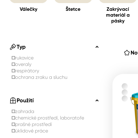
Válečky
Štetce
Zakrývací
materiál a
Spreje
pásky
Ředidla, tužidla, čističe, techni
kapaliny
Typ
No
rukavice
overaly
respirátory
ochrana zraku a sluchu
Použití
zahrada
chemické prostředí, laboratoře
prašné prostředí
úklidové práce