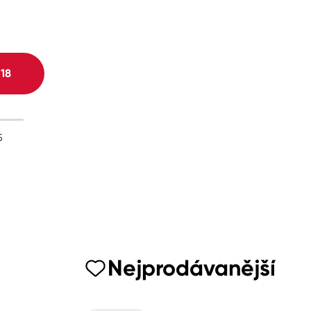
H
18
5
Nejprodávanější