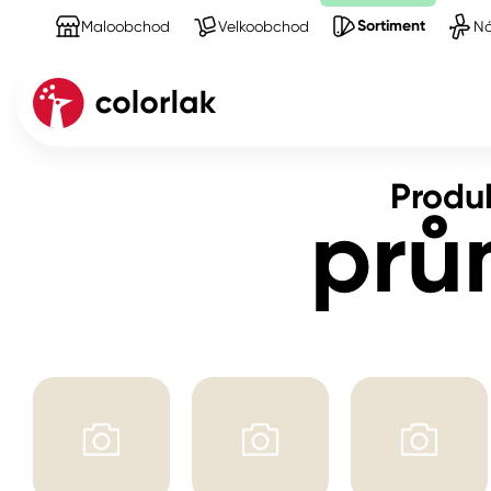
Sortiment
Maloobchod
Velkoobchod
Ná
Sortiment
Produkty na Ochranné pracovní prostř
Produ
Kov
prů
Dřevo
Beton, asfalt, minerální podkla
Plast, sklo, keramika
Stěny
Fasády