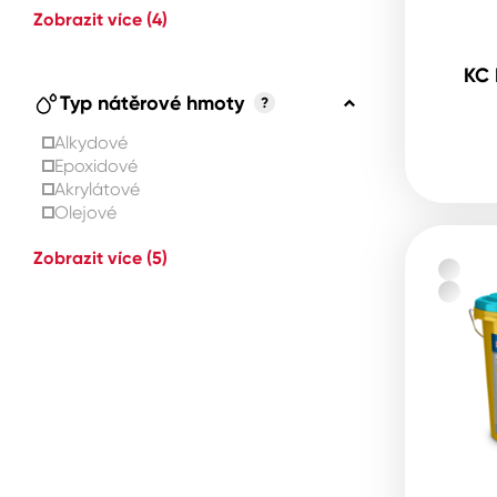
Zobrazit více
(4)
KC 
Typ nátěrové hmoty
?
Alkydové
Epoxidové
Akrylátové
Olejové
Zobrazit více
(5)