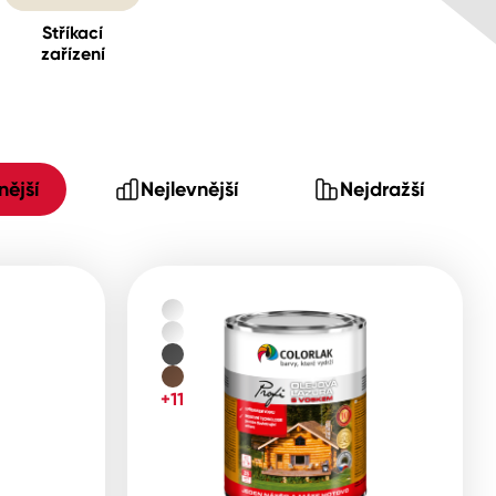
Stříkací
zařízení
ější
Nejlevnější
Nejdražší
+11