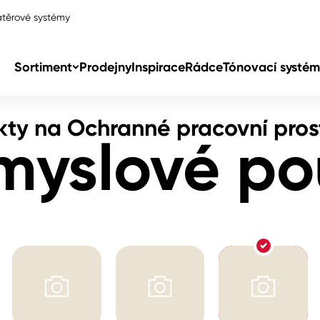
těrové systémy
edky
průmyslové použití
Sortiment
Prodejny
Inspirace
Rádce
Tónovací systém
kty na Ochranné pracovní pros
Col
myslové pou
Col
dy
Col