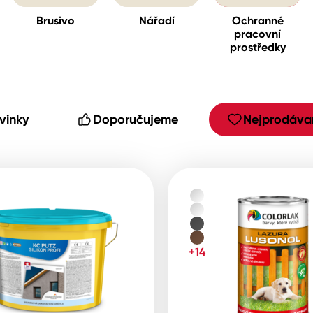
Brusivo
Nářadí
Ochranné
pracovní
prostředky
cké
vinky
Doporučujeme
Nejprodávan
+14