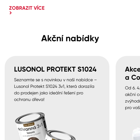
ZOBRAZIT VÍCE
Akční nabídky
LUSONOL PROTEKT S1024
Akce
a Co
Seznamte se s novinkou v naší nabídce –
Lusonol Protekt S1024 3v1, která dorazila
Od 6. 4
do prodejen jako ideální řešení pro
akční c
ochranu dřeva!
zvýhod
pro vaš