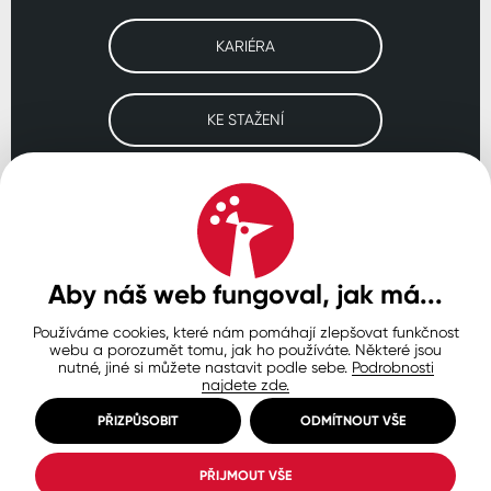
KARIÉRA
KE STAŽENÍ
Navštivte naše pobočky
ČESKO
SLOVENSKO
POLSKO
WORLDWIDE
Aby náš web fungoval, jak má...
Používáme cookies, které nám pomáhají zlepšovat funkčnost
Ochrana osobních údajů
Zásady používání souborů cookie
webu a porozumět tomu, jak ho používáte. Některé jsou
Nastavení cookies
nutné, jiné si můžete nastavit podle sebe.
Podrobnosti
najdete zde.
© Copyright 2026 COLORLAK
Created by inCUBE
PŘIZPŮSOBIT
ODMÍTNOUT VŠE
PŘIJMOUT VŠE