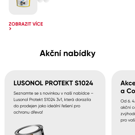
ZOBRAZIT VÍCE
Akční nabídky
LUSONOL PROTEKT S1024
Akce
a Co
Seznamte se s novinkou v naší nabídce –
Lusonol Protekt S1024 3v1, která dorazila
Od 6. 4
do prodejen jako ideální řešení pro
akční c
ochranu dřeva!
zvýhod
pro vaš