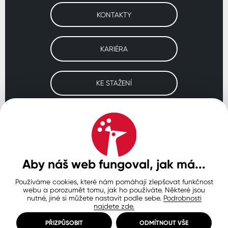
KONTAKTY
KARIÉRA
KE STAŽENÍ
Navštivte naše pobočky
ČESKO
SLOVENSKO
POLSKO
WORLDWIDE
Aby náš web fungoval, jak má...
Používáme cookies, které nám pomáhají zlepšovat funkčnost
Ochrana osobních údajů
Zásady používání souborů cookie
webu a porozumět tomu, jak ho používáte. Některé jsou
Nastavení cookies
nutné, jiné si můžete nastavit podle sebe.
Podrobnosti
najdete zde.
© Copyright 2026 COLORLAK
Created by inCUBE
PŘIZPŮSOBIT
ODMÍTNOUT VŠE