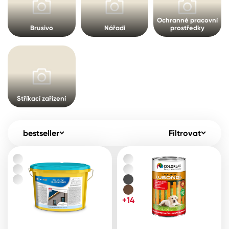
Pro akcionáře
O společnosti
Ochranné pracovní
Spreje
Kontakty
Brusivo
Nářadí
prostředky
Ředidla, tužidla, čističe, technické
kapaliny
B2B
+420 800 145 555
Po – Pá: 8:00–15:00
Česko
Slovensko
Polsko
Worldwide
Stříkací zařízení
bestseller
Filtrovat
+14