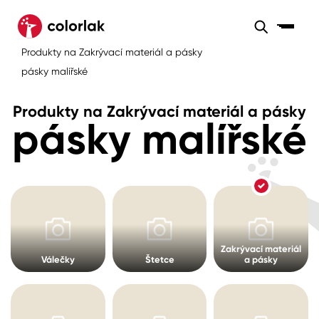
Sortiment
Produkty na Zakrývací materiál a pásky
Sortiment
Tónovací systémy
pásky malířské
Nátěrové
Maloobchod
Velkoobchod
Sortiment
systémy
Produkty na Zakrývací materiál a pásky
pásky malířské
Kov
Colorlak Dekor
Sortiment
Dřevo
Colorlak Profi
Prodejny
Inspirace
Rádce
Beton, asfalt, minerální podklady
Colorlak Pta
Tónovací systémy
Plast, sklo, keramika
Zakrývací materiál
Válečky
Štetce
a pásky
Úvod
Aktuality
Stěny
Kariéra
Reference
Fasády