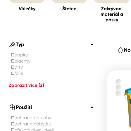
Válečky
Štetce
Zakrývací
materiál a
Spreje
pásky
Ředidla, tužidla, čističe, techni
kapaliny
Typ
No
papíry
plachty
vlisy
fólie
Zobrazit více
(2)
Použití
ochrana podlahy
ochrana nábytku
překrytí oken, dveří