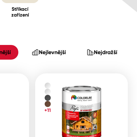
Stříkací
zařízení
ější
Nejlevnější
Nejdražší
+11