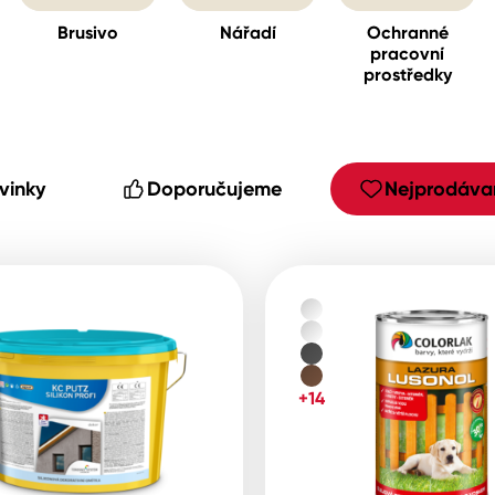
Brusivo
Nářadí
Ochranné
pracovní
prostředky
cké
vinky
Doporučujeme
Nejprodávan
+14