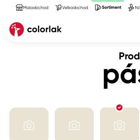
Sortiment
Maloobchod
Velkoobchod
Ná
Sortiment
Produkty na Zakrývací materiál a pásky
Prod
Kov
pá
Dřevo
Beton, asfalt, minerální podkla
Plast, sklo, keramika
Stěny
Fasády