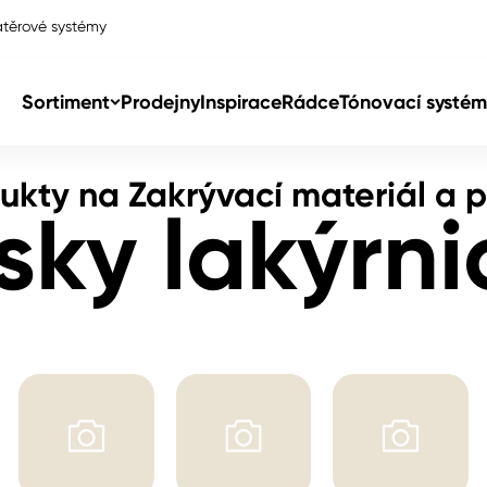
těrové systémy
pásky lakýrnické
Sortiment
Prodejny
Inspirace
Rádce
Tónovací systém
ukty na Zakrývací materiál a 
Col
sky lakýrni
Col
dy
Col