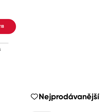
H
18
5
Nejprodávanější