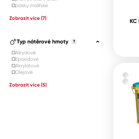
pásky malířské
Zobrazit více
(7)
KC 
Typ nátěrové hmoty
?
Alkydové
Epoxidové
Akrylátové
Olejové
Zobrazit více
(5)