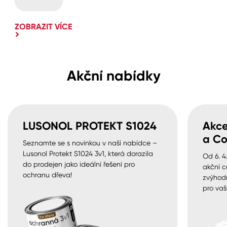
ZOBRAZIT VÍCE
Akční nabídky
LUSONOL PROTEKT S1024
Akce
a Co
Seznamte se s novinkou v naší nabídce –
Lusonol Protekt S1024 3v1, která dorazila
Od 6. 4
do prodejen jako ideální řešení pro
akční c
ochranu dřeva!
zvýhod
pro vaš