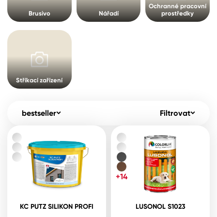
Pro akcionáře
O společnosti
Ochranné pracovní
Brusivo
Nářadí
prostředky
Spreje
Kontakty
Ředidla, tužidla, čističe, technické
kapaliny
B2B
+420 800 145 555
Po – Pá: 8:00–15:00
Česko
Slovensko
Polsko
Worldwide
Stříkací zařízení
bestseller
Filtrovat
+14
KC PUTZ SILIKON PROFI
LUSONOL S1023