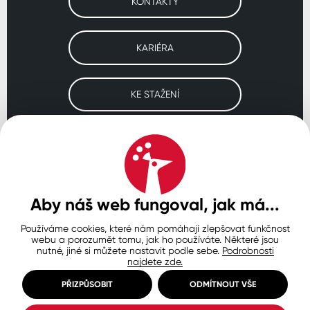
KONTAKTY
KARIÉRA
KE STAŽENÍ
Navštivte naše pobočky
ČESKO
SLOVENSKO
POLSKO
WORLDWIDE
Aby náš web fungoval, jak má...
Používáme cookies, které nám pomáhají zlepšovat funkčnost
Ochrana osobních údajů
Zásady používání souborů cookie
webu a porozumět tomu, jak ho používáte. Některé jsou
Nastavení cookies
nutné, jiné si můžete nastavit podle sebe.
Podrobnosti
najdete zde.
© Copyright 2026 COLORLAK
Created by inCUBE
PŘIZPŮSOBIT
ODMÍTNOUT VŠE