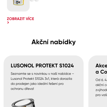
ZOBRAZIT VÍCE
Akční nabídky
LUSONOL PROTEKT S1024
Akce
a Co
Seznamte se s novinkou v naší nabídce –
Lusonol Protekt S1024 3v1, která dorazila
Od 6. 4
do prodejen jako ideální řešení pro
akční c
ochranu dřeva!
zvýhod
pro vaš