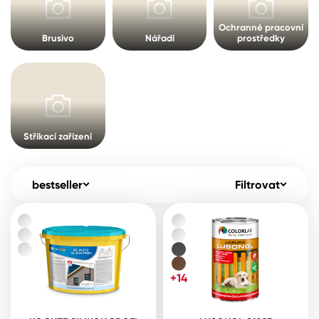
Pro akcionáře
O společnosti
Ochranné pracovní
Spreje
Kontakty
Brusivo
Nářadí
prostředky
Ředidla, tužidla, čističe, technické
kapaliny
B2B
+420 800 145 555
Po – Pá: 8:00–15:00
Česko
Slovensko
Polsko
Worldwide
Stříkací zařízení
bestseller
Filtrovat
+14