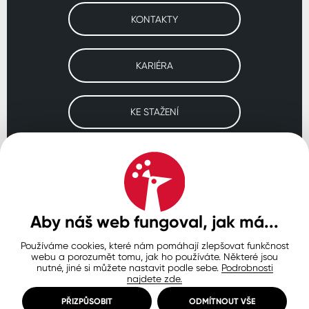
KONTAKTY
KARIÉRA
KE STAŽENÍ
Navštivte naše pobočky
ČESKO
SLOVENSKO
POLSKO
WORLDWIDE
Aby náš web fungoval, jak má...
Používáme cookies, které nám pomáhají zlepšovat funkčnost
Ochrana osobních údajů
Zásady používání souborů cookie
webu a porozumět tomu, jak ho používáte. Některé jsou
Nastavení cookies
nutné, jiné si můžete nastavit podle sebe.
Podrobnosti
najdete zde.
© Copyright 2026 COLORLAK
Created by inCUBE
PŘIZPŮSOBIT
ODMÍTNOUT VŠE