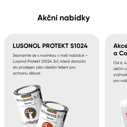
Akční nabídky
LUSONOL PROTEKT S1024
Akce
a Co
Seznamte se s novinkou v naší nabídce –
Lusonol Protekt S1024 3v1, která dorazila
Od 6. 4
do prodejen jako ideální řešení pro
akční c
ochranu dřeva!
zvýhod
pro vaš