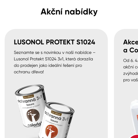
Akční nabídky
LUSONOL PROTEKT S1024
Akce
a Co
Seznamte se s novinkou v naší nabídce –
Lusonol Protekt S1024 3v1, která dorazila
Od 6. 4
do prodejen jako ideální řešení pro
akční c
ochranu dřeva!
zvýhod
pro vaš