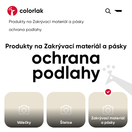
Sortiment
Produkty na Zakrývací materiál a pásky
Sortiment
Tónovací systémy
ochrana podlahy
Nátěrové
Maloobchod
Velkoobchod
Sortiment
systémy
Produkty na Zakrývací materiál a pásky
ochrana
Kov
Colorlak Dekor
Sortiment
podlahy
Dřevo
Colorlak Profi
Prodejny
Inspirace
Rádce
Beton, asfalt, minerální podklady
Colorlak Pta
Tónovací systémy
Plast, sklo, keramika
Úvod
Aktuality
Stěny
Zakrývací materiál
Válečky
Štetce
a pásky
Kariéra
Reference
Fasády