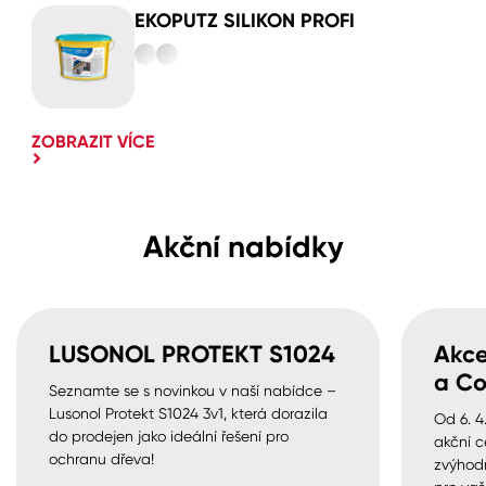
EKOPUTZ SILIKON PROFI
ZOBRAZIT VÍCE
Akční nabídky
LUSONOL PROTEKT S1024
Akce
a Co
Seznamte se s novinkou v naší nabídce –
Lusonol Protekt S1024 3v1, která dorazila
Od 6. 4
do prodejen jako ideální řešení pro
akční c
ochranu dřeva!
zvýhod