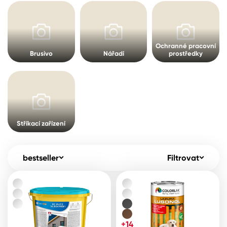
Pro akcionáře
O společnosti
Spreje
Kontakty
Ředidla, tužidla, čističe, technické
Ochranné pracovní
Brusivo
Nářadí
prostředky
kapaliny
B2B
+420 800 145 555
Po – Pá: 8:00–15:00
Česko
Slovensko
Polsko
Worldwide
Stříkací zařízení
bestseller
Filtrovat
+14