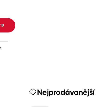
H
18
5
Nejprodávanější