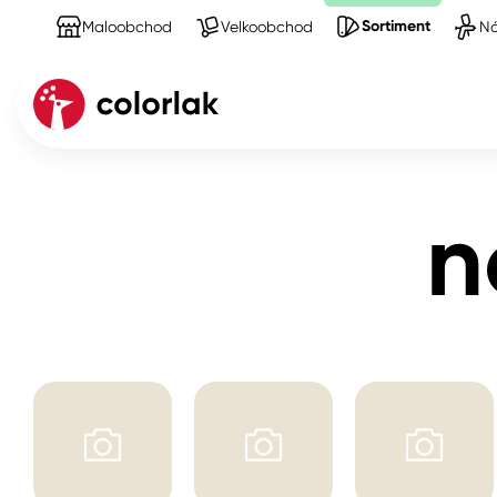
Sortiment
Maloobchod
Velkoobchod
Ná
Sortiment
Produkty na Nářadí
nože a čepele
Kov
n
Dřevo
Beton, asfalt, minerální podkla
Plast, sklo, keramika
Stěny
Fasády