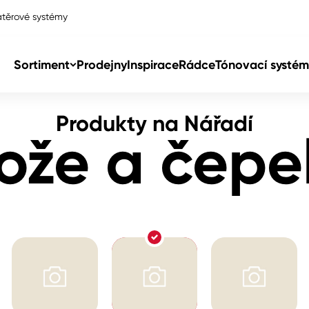
těrové systémy
Sortiment
Prodejny
Inspirace
Rádce
Tónovací systém
Produkty na Nářadí
Col
ože a čepe
Col
dy
Col