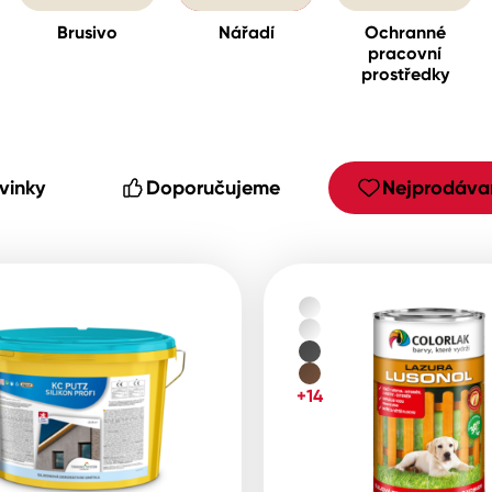
Brusivo
Nářadí
Ochranné
pracovní
prostředky
cké
vinky
Doporučujeme
Nejprodávan
+14