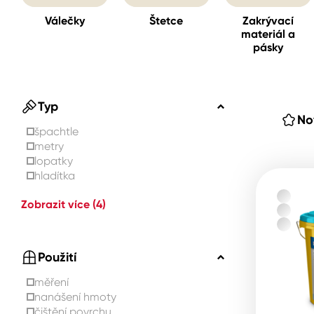
Válečky
Štetce
Zakrývací
materiál a
Spreje
pásky
Ředidla, tužidla, čističe, techni
kapaliny
Typ
No
špachtle
metry
lopatky
hladítka
Zobrazit více
(4)
Použití
měření
nanášení hmoty
čištění povrchu