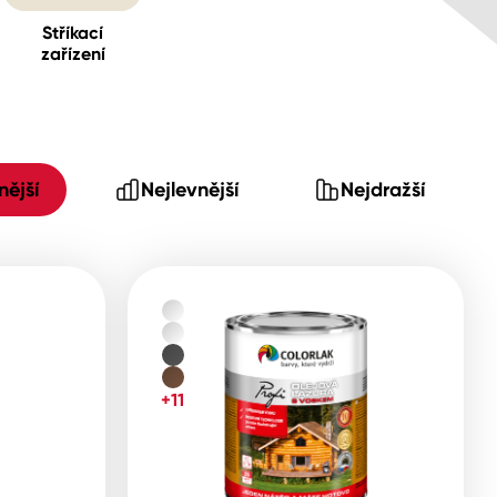
Stříkací
zařízení
ější
Nejlevnější
Nejdražší
+11