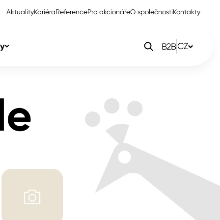
Aktuality
Kariéra
Reference
Pro akcionáře
O společnosti
Kontakty
y
CZ
B2B
orlak Dekor
CZ
le
orlak Profi
SK
orlak Pta
PL
EN