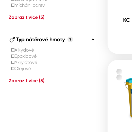
míchání barev
Zobrazit více
(5)
KC 
Typ nátěrové hmoty
?
Alkydové
Epoxidové
Akrylátové
Olejové
Zobrazit více
(5)