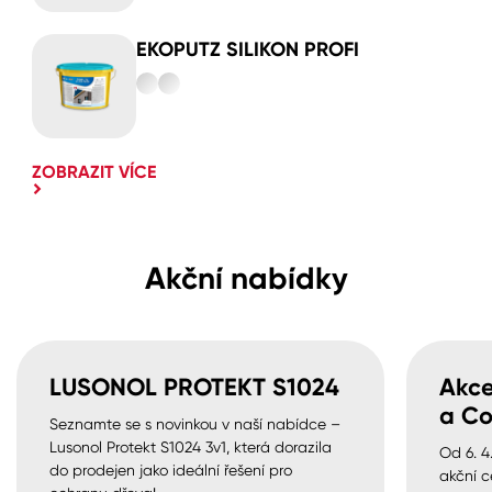
EKOPUTZ SILIKON PROFI
ZOBRAZIT VÍCE
Akční nabídky
LUSONOL PROTEKT S1024
Akce
a Co
Seznamte se s novinkou v naší nabídce –
Lusonol Protekt S1024 3v1, která dorazila
Od 6. 4
do prodejen jako ideální řešení pro
akční c