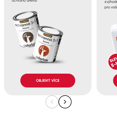
ochranu dřeva!
zvýhod
pro vaš
OBJEVIT VÍCE