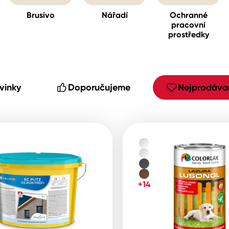
Brusivo
Nářadí
Ochranné
pracovní
prostředky
cké
vinky
Doporučujeme
Nejprodávan
+14