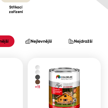
Stříkací
zařízení
ější
Nejlevnější
Nejdražší
+11