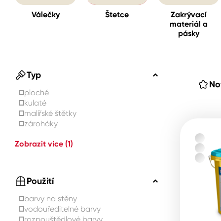
Válečky
Štetce
Zakrývací
materiál a
Spreje
pásky
Ředidla, tužidla, čističe, techni
kapaliny
Typ
No
ploché
kulaté
malířské štětky
zároháky
Zobrazit více
(1)
Použití
barvy na stěny
vodouředitelné barvy
rozpouštědlové barvy