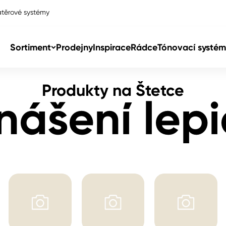
těrové systémy
la
Sortiment
Prodejny
Inspirace
Rádce
Tónovací systém
Produkty na Štetce
Col
nášení lepi
Col
dy
Col