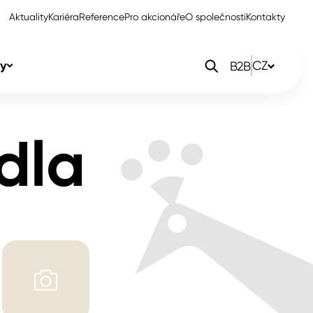
Aktuality
Kariéra
Reference
Pro akcionáře
O společnosti
Kontakty
y
CZ
B2B
orlak Dekor
CZ
dla
orlak Profi
SK
orlak Pta
PL
EN