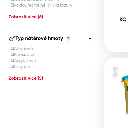
vodouředitelné laky a lazury
Zobrazit více
(6)
KC 
Typ nátěrové hmoty
?
Alkydové
Epoxidové
Akrylátové
Olejové
Zobrazit více
(5)