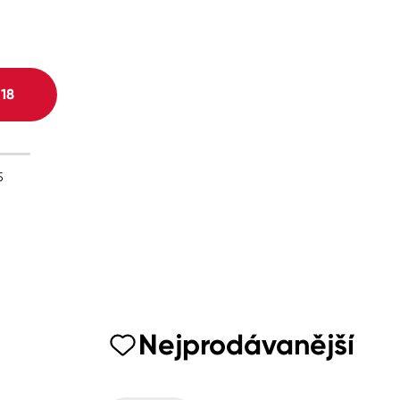
H
18
5
Nejprodávanější