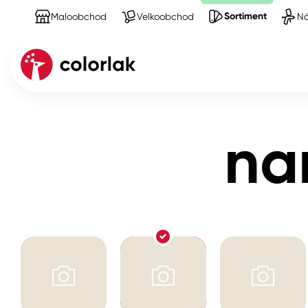
Sortiment
Maloobchod
Velkoobchod
Ná
Sortiment
Produkty na Štetce
nanášení lepid
Kov
na
Dřevo
Beton, asfalt, minerální podkla
Plast, sklo, keramika
Stěny
Fasády