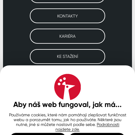
KONTAKTY
KARIÉRA
KE STAŽENÍ
Navštivte naše pobočky
ČESKO
SLOVENSKO
POLSKO
WORLDWIDE
Aby náš web fungoval, jak má...
Používáme cookies, které nám pomáhají zlepšovat funkčnost
Ochrana osobních údajů
Zásady používání souborů cookie
webu a porozumět tomu, jak ho používáte. Některé jsou
Nastavení cookies
nutné, jiné si můžete nastavit podle sebe.
Podrobnosti
najdete zde.
© Copyright 2026 COLORLAK