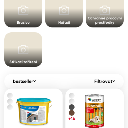
Pro akcionáře
O společnosti
Spreje
Kontakty
Ochranné pracovní
Brusivo
Nářadí
prostředky
Ředidla, tužidla, čističe, technické
kapaliny
B2B
+420 800 145 555
Po – Pá: 8:00–15:00
Česko
Slovensko
Polsko
Worldwide
Stříkací zařízení
bestseller
Filtrovat
+14