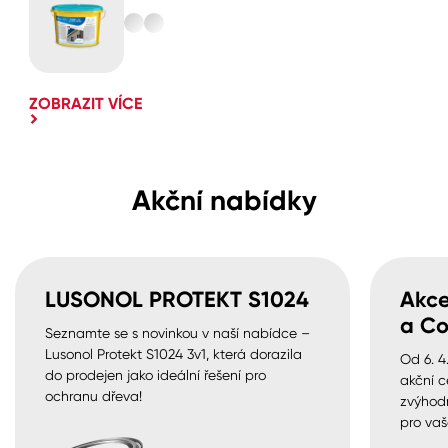
ZOBRAZIT VÍCE
Akční nabídky
LUSONOL PROTEKT S1024
Akce
a Co
Seznamte se s novinkou v naší nabídce –
Lusonol Protekt S1024 3v1, která dorazila
Od 6. 4
do prodejen jako ideální řešení pro
akční c
ochranu dřeva!
zvýhod
pro vaš