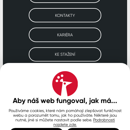
KONTAKTY
KARIÉRA
KE STAŽENÍ
Navštivte naše pobočky
ČESKO
SLOVENSKO
POLSKO
WORLDWIDE
Aby náš web fungoval, jak má...
Používáme cookies, které nám pomáhají zlepšovat funkčnost
Ochrana osobních údajů
Zásady používání souborů cookie
webu a porozumět tomu, jak ho používáte. Některé jsou
Nastavení cookies
nutné, jiné si můžete nastavit podle sebe.
Podrobnosti
najdete zde.
© Copyright 2026 COLORLAK