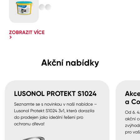
ZOBRAZIT VÍCE
Akční nabídky
LUSONOL PROTEKT S1024
Akce
a Co
Seznamte se s novinkou v naší nabídce –
Lusonol Protekt S1024 3v1, která dorazila
Od 6. 4
do prodejen jako ideální řešení pro
akční c
ochranu dřeva!
zvýhod
pro vaš