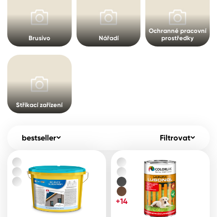
Pro akcionáře
O společnosti
Spreje
Kontakty
Ochranné pracovní
Brusivo
Nářadí
prostředky
Ředidla, tužidla, čističe, technické
kapaliny
B2B
+420 800 145 555
Po – Pá: 8:00–15:00
Česko
Slovensko
Polsko
Worldwide
Stříkací zařízení
bestseller
Filtrovat
+14