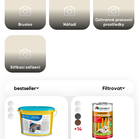
Pro akcionáře
O společnosti
Spreje
Kontakty
Ochranné pracovní
Brusivo
Nářadí
prostředky
Ředidla, tužidla, čističe, technické
kapaliny
B2B
+420 800 145 555
Po – Pá: 8:00–15:00
Česko
Slovensko
Polsko
Worldwide
Stříkací zařízení
bestseller
Filtrovat
+14