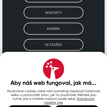
KONTAKTY
KARIÉRA
KE STAŽENÍ
Navštivte naše pobočky
ČESKO
SLOVENSKO
POLSKO
WORLDWIDE
Aby náš web fungoval, jak má...
Používáme cookies, které nám pomáhají zlepšovat funkčnost
Ochrana osobních údajů
Zásady používání souborů cookie
webu a porozumět tomu, jak ho používáte. Některé jsou
Nastavení cookies
nutné, jiné si můžete nastavit podle sebe.
Podrobnosti
najdete zde.
© Copyright 2026 COLORLAK