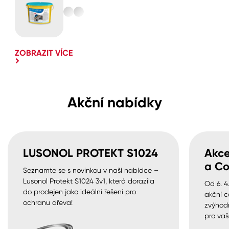
ZOBRAZIT VÍCE
Akční nabídky
LUSONOL PROTEKT S1024
Akce
a Co
Seznamte se s novinkou v naší nabídce –
Lusonol Protekt S1024 3v1, která dorazila
Od 6. 4
do prodejen jako ideální řešení pro
akční c
ochranu dřeva!
zvýhod
pro vaš