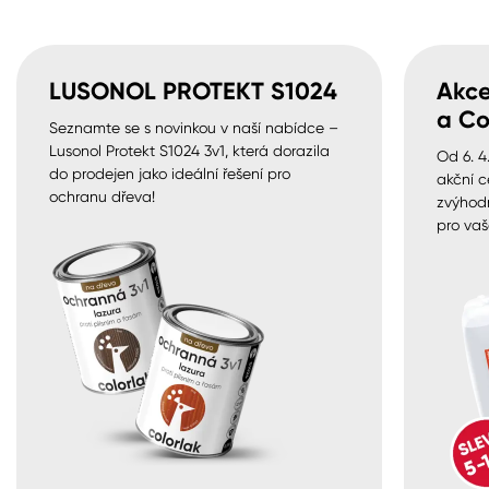
LUSONOL PROTEKT S1024
Akce
a Co
Seznamte se s novinkou v naší nabídce –
Lusonol Protekt S1024 3v1, která dorazila
Od 6. 4
do prodejen jako ideální řešení pro
akční c
ochranu dřeva!
zvýhod
pro vaš