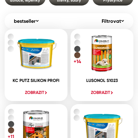
Izolace, lepenky
stěrky, sádry
Pryskyřice
Pro akcionáře
O společnosti
Spreje
Kontakty
bestseller
Filtrovat
Ředidla, tužidla, čističe, technické
kapaliny
B2B
+420 800 145 555
Po – Pá: 8:00–15:00
Česko
Slovensko
Polsko
Worldwide
+14
KC PUTZ SILIKON PROFI
LUSONOL S1023
ZOBRAZIT
ZOBRAZIT
+11